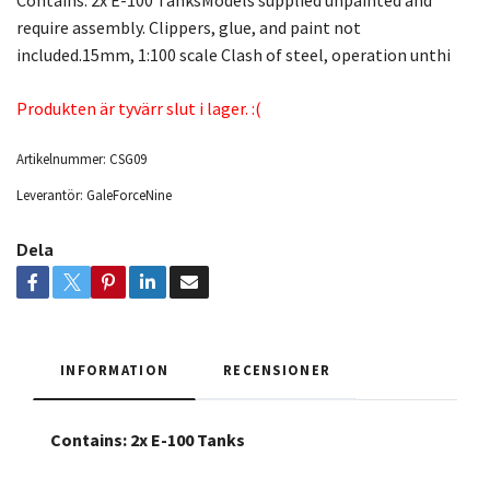
Contains: 2x E-100 TanksModels supplied unpainted and
require assembly. Clippers, glue, and paint not
included.15mm, 1:100 scale Clash of steel, operation unthi
Produkten är tyvärr slut i lager. :(
Artikelnummer:
CSG09
Leverantör:
GaleForceNine
Dela
INFORMATION
RECENSIONER
Contains:
2x E-100 Tanks