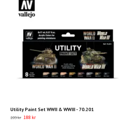
Utility Paint Set WWII & WWIII - 70.201
W
188 kr
209 kr
Sl