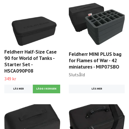
Feldherr Half-Size Case
Feldherr MINI PLUS bag
90 for World of Tanks -
for Flames of War - 42
Starter Set -
miniatures - MIP07SBO
HSCA090P08
Slutsåld
349 kr
LÄS MER
LÄS MER