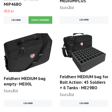
MEDIUMPLUS
MIP46BO
Slutsåld
459 kr
LÄS MER
LÄS MER
Feldherr MEDIUM bag for
Feldherr MEDIUM bag
Bolt Action: 45 Soldiers
empty - ME00L
+ 6 Tanks - ME29BO
Slutsåld
Slutsåld
LÄS MER
LÄS MER