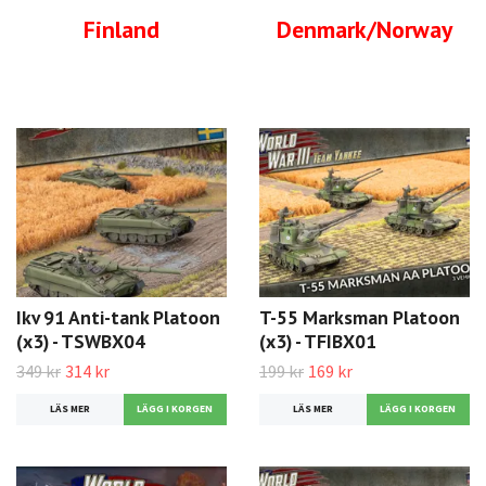
Finland
Denmark/Norway
Ikv 91 Anti-tank Platoon
T-55 Marksman Platoon
(x3) - TSWBX04
(x3) - TFIBX01
349 kr
314 kr
199 kr
169 kr
LÄS MER
LÄS MER