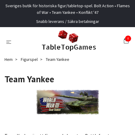
Sveriges butik för historiska figur/tabletop-spel. Bolt Action • Flames
of War • Team Yankee • Konflikt '47
Snabb leverans / Säkra betalningar
0
Hem
Figurspel
Team Yankee
Team Yankee