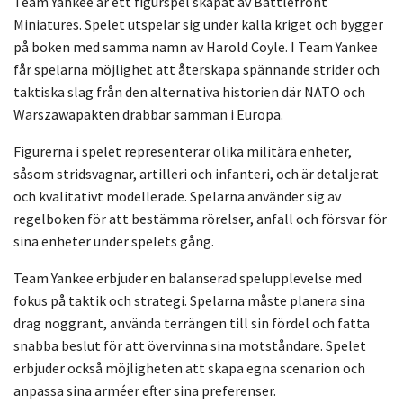
Team Yankee är ett figurspel skapat av Battlefront
Miniatures. Spelet utspelar sig under kalla kriget och bygger
på boken med samma namn av Harold Coyle. I Team Yankee
får spelarna möjlighet att återskapa spännande strider och
taktiska slag från den alternativa historien där NATO och
Warszawapakten drabbar samman i Europa.
Figurerna i spelet representerar olika militära enheter,
såsom stridsvagnar, artilleri och infanteri, och är detaljerat
och kvalitativt modellerade. Spelarna använder sig av
regelboken för att bestämma rörelser, anfall och försvar för
sina enheter under spelets gång.
Team Yankee erbjuder en balanserad spelupplevelse med
fokus på taktik och strategi. Spelarna måste planera sina
drag noggrant, använda terrängen till sin fördel och fatta
snabba beslut för att övervinna sina motståndare. Spelet
erbjuder också möjligheten att skapa egna scenarion och
anpassa sina arméer efter sina preferenser.