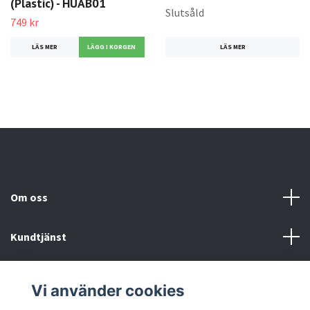
(Plastic) - HUAB01
Slutsåld
749 kr
LÄS MER
LÄS MER
Om oss
Kundtjänst
Köp- & leveransvillkor
Vi använder cookies