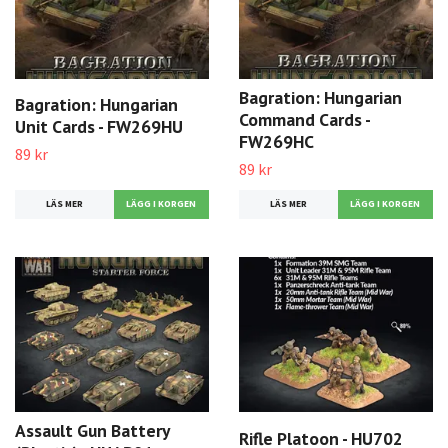
Bagration: Hungarian
Bagration: Hungarian
Command Cards -
Unit Cards - FW269HU
FW269HC
89 kr
89 kr
LÄS MER
LÄS MER
Assault Gun Battery
Rifle Platoon - HU702