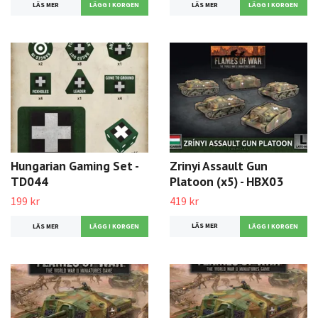
LÄS MER
LÄS MER
Hungarian Gaming Set -
Zrinyi Assault Gun
TD044
Platoon (x5) - HBX03
199 kr
419 kr
LÄS MER
LÄS MER