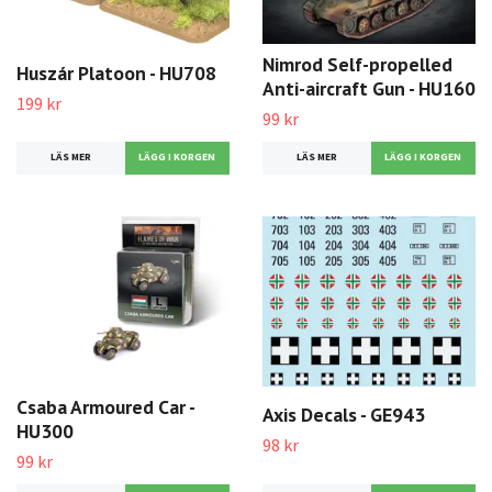
Nimrod Self-propelled
Huszár Platoon - HU708
Anti-aircraft Gun - HU160
199 kr
99 kr
LÄS MER
LÄS MER
Csaba Armoured Car -
Axis Decals - GE943
HU300
98 kr
99 kr