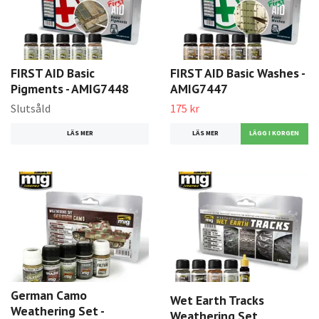
FIRST AID Basic
FIRST AID Basic Washes -
Pigments - AMIG7448
AMIG7447
Slutsåld
175 kr
LÄS MER
LÄS MER
German Camo
Wet Earth Tracks
Weathering Set -
Weathering Set