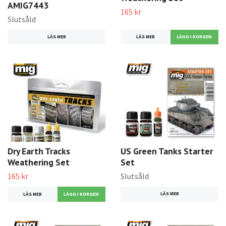
AMIG7443
165 kr
Slutsåld
LÄS MER
LÄS MER
Dry Earth Tracks
US Green Tanks Starter
Weathering Set
Set
165 kr
Slutsåld
LÄS MER
LÄS MER