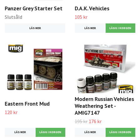
Panzer Grey Starter Set
D.A.K. Vehicles
Slutsåld
105 kr
LÄS MER
LÄS MER
Modern Russian Vehicles
Eastern Front Mud
Weathering Set -
120 kr
AMIG7147
195 kr
176 kr
LÄS MER
LÄS MER