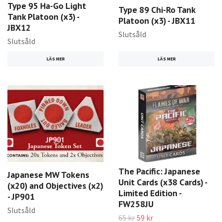
Type 95 Ha-Go Light
Type 89 Chi-Ro Tank
Tank Platoon (x3) -
Platoon (x3) - JBX11
JBX12
Slutsåld
Slutsåld
LÄS MER
LÄS MER
The Pacific: Japanese
Japanese MW Tokens
Unit Cards (x38 Cards) -
(x20) and Objectives (x2)
Limited Edition -
- JP901
FW258JU
Slutsåld
65 kr
59 kr