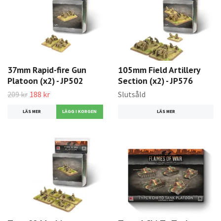
37mm Rapid-fire Gun
105mm Field Artillery
Platoon (x2) - JP502
Section (x2) - JP576
209 kr
188 kr
Slutsåld
LÄS MER
LÄS MER