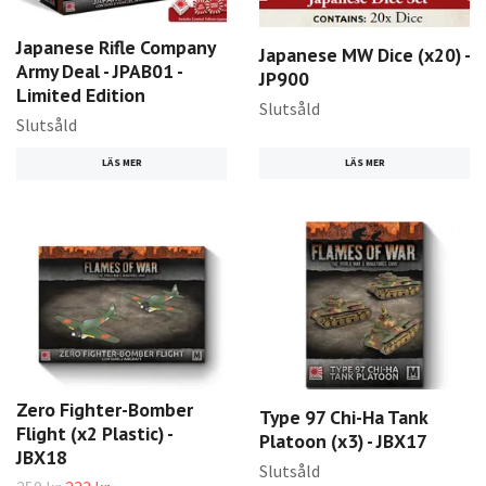
Japanese Rifle Company
Japanese MW Dice (x20) -
Army Deal - JPAB01 -
JP900
Limited Edition
Slutsåld
Slutsåld
LÄS MER
LÄS MER
Zero Fighter-Bomber
Type 97 Chi-Ha Tank
Flight (x2 Plastic) -
Platoon (x3) - JBX17
JBX18
Slutsåld