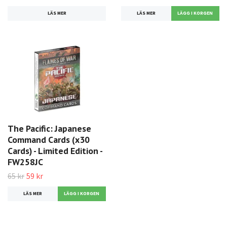
LÄS MER
LÄS MER
The Pacific: Japanese
Command Cards (x30
Cards) - Limited Edition -
FW258JC
65 kr
59 kr
LÄS MER