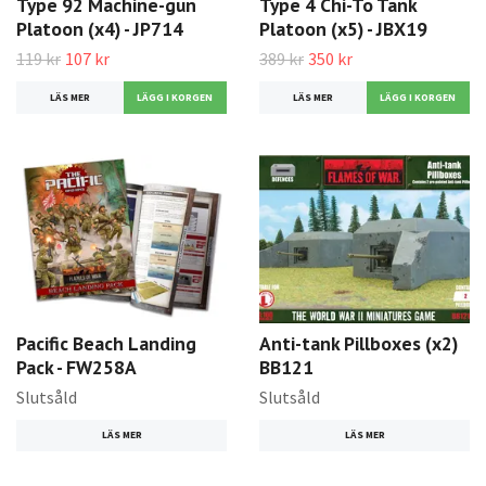
Type 92 Machine-gun
Type 4 Chi-To Tank
Platoon (x4) - JP714
Platoon (x5) - JBX19
119 kr
107 kr
389 kr
350 kr
LÄS MER
LÄS MER
Pacific Beach Landing
Anti-tank Pillboxes (x2)
Pack - FW258A
BB121
Slutsåld
Slutsåld
LÄS MER
LÄS MER