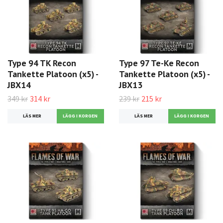
Type 94 TK Recon
Type 97 Te-Ke Recon
Tankette Platoon (x5) -
Tankette Platoon (x5) -
JBX14
JBX13
349 kr
314 kr
239 kr
215 kr
LÄS MER
LÄS MER