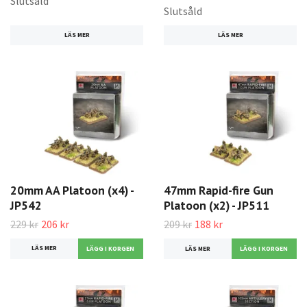
Slutsåld
Slutsåld
LÄS MER
LÄS MER
20mm AA Platoon (x4) -
47mm Rapid-fire Gun
JP542
Platoon (x2) - JP511
229 kr
206 kr
209 kr
188 kr
LÄS MER
LÄS MER