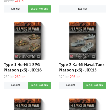
259 kr
233 kr
LÄS MER
LÄS MER
Type 1 Ho-Ni 1 SPG
Type 2 Ka-Mi Naval Tank
Platoon (x3) - JBX16
Platoon (x3) - JBX15
289 kr
260 kr
329 kr
296 kr
LÄS MER
LÄS MER