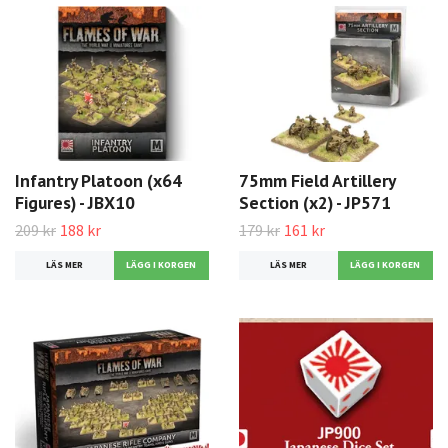
Infantry Platoon (x64
75mm Field Artillery
Figures) - JBX10
Section (x2) - JP571
209 kr
188 kr
179 kr
161 kr
LÄS MER
LÄS MER