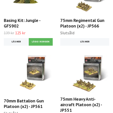
Basing Kit: Jungle -
75mm Regimental Gun
GFS902
Platoon (x2) - JP566
139 kr
125 kr
Slutsåld
LÄS MER
LÄS MER
75mm Heavy Anti-
70mm Battalion Gun
aircraft Platoon (x2) -
Platoon (x2) - JP561
JP551