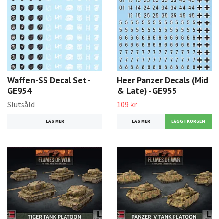
Waffen-SS Decal Set -
Heer Panzer Decals (Mid
GE954
& Late) - GE955
Slutsåld
109 kr
LÄS MER
LÄS MER