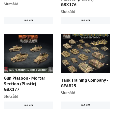
Slutsåld
GBX176
Slutsåld
LÄS MER
LÄS MER
Gun Platoon - Mortar
Tank Training Company -
Section (Plastic) -
GEAB25
GBX177
Slutsåld
Slutsåld
LÄS MER
LÄS MER