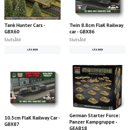
Tank Hunter Cars -
Twin 8.8cm FlaK Railway
GBX60
car - GBX86
Slutsåld
Slutsåld
LÄS MER
LÄS MER
German Starter Force:
10.5cm FlaK Railway Car -
Panzer Kampgruppe -
GBX87
GEAB18