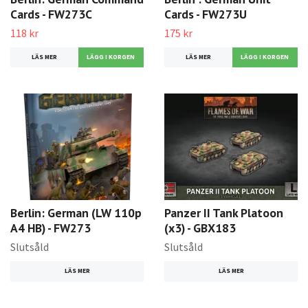
Cards - FW273C
Cards - FW273U
118 kr
175 kr
LÄS MER
LÄS MER
Berlin: German (LW 110p
Panzer II Tank Platoon
A4 HB) - FW273
(x3) - GBX183
Slutsåld
Slutsåld
LÄS MER
LÄS MER