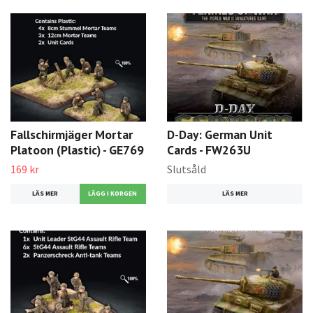
Fallschirmjäger Mortar
D-Day: German Unit
Platoon (Plastic) - GE769
Cards - FW263U
169 kr
Slutsåld
LÄS MER
LÄS MER