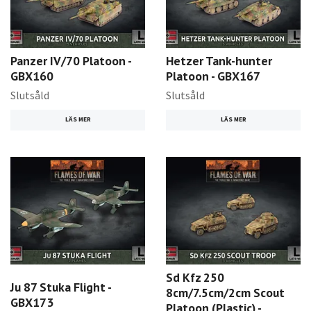
Panzer IV/70 Platoon -
Hetzer Tank-hunter
GBX160
Platoon - GBX167
Slutsåld
Slutsåld
LÄS MER
LÄS MER
Sd Kfz 250
Ju 87 Stuka Flight -
8cm/7.5cm/2cm Scout
GBX173
Platoon (Plastic) -