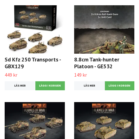
Sd Kfz 250 Transports -
8.8cm Tank-hunter
GBX129
Platoon - GE532
449 kr
149 kr
LÄS MER
LÄS MER