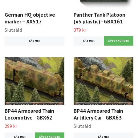
German HQ objective
Panther Tank Platoon
marker -- XX517
(x5 plastic) - GBX161
Slutsåld
379 kr
LÄS MER
LÄS MER
BP44 Armoured Train
BP44 Armoured Train
Locomotive - GBX62
Artillery Car - GBX63
299 kr
Slutsåld
LÄS MER
LÄS MER