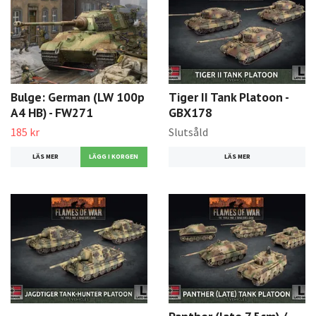
Bulge: German (LW 100p
Tiger II Tank Platoon -
A4 HB) - FW271
GBX178
185 kr
Slutsåld
LÄS MER
LÄS MER