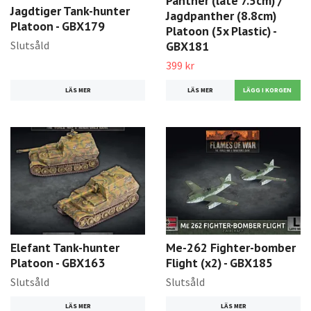
Panther (late 7.5cm) /
Jagdtiger Tank-hunter
Jagdpanther (8.8cm)
Platoon - GBX179
Platoon (5x Plastic) -
Slutsåld
GBX181
399 kr
LÄS MER
LÄS MER
Elefant Tank-hunter
Me-262 Fighter-bomber
Platoon - GBX163
Flight (x2) - GBX185
Slutsåld
Slutsåld
LÄS MER
LÄS MER