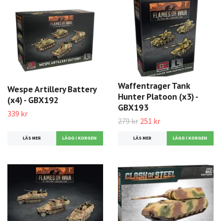
Waffentrager Tank
Wespe Artillery Battery
Hunter Platoon (x3) -
(x4) - GBX192
GBX193
339 kr
279 kr
251 kr
LÄS MER
LÄS MER