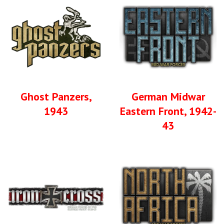
Ghost Panzers,
German Midwar
1943
Eastern Front, 1942-
43