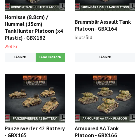
Hornisse (8.8cm) /
Brummbär Assault Tank
Hummel (15cm)
Platoon - GBX164
TankHunter Platoon (x4
Slutsåld
Plastic) - GBX182
298 kr
LÄS MER
LÄS MER
Panzerwerfer 42 Battery
Armoured AA Tank
- GBX165
Platoon - GBX166