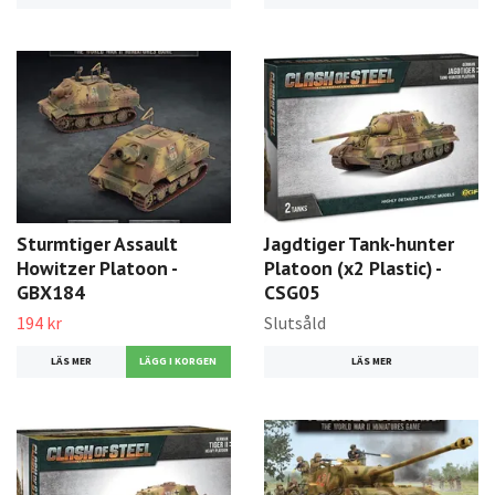
Sturmtiger Assault
Jagdtiger Tank-hunter
Howitzer Platoon -
Platoon (x2 Plastic) -
GBX184
CSG05
194 kr
Slutsåld
LÄS MER
LÄS MER