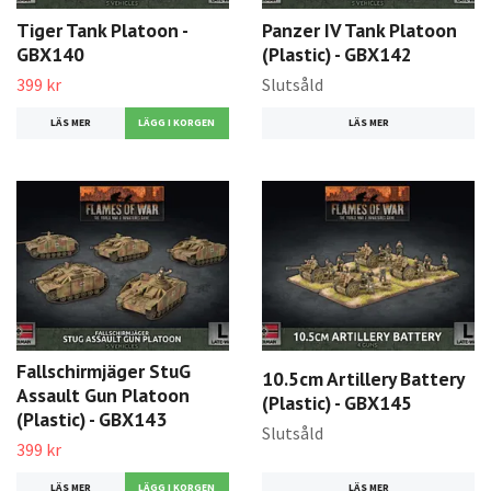
Tiger Tank Platoon -
Panzer IV Tank Platoon
GBX140
(Plastic) - GBX142
399 kr
Slutsåld
LÄS MER
LÄS MER
Fallschirmjäger StuG
10.5cm Artillery Battery
Assault Gun Platoon
(Plastic) - GBX145
(Plastic) - GBX143
Slutsåld
399 kr
LÄS MER
LÄS MER