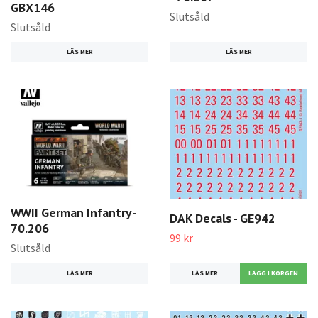
GBX146
Slutsåld
Slutsåld
LÄS MER
LÄS MER
WWII German Infantry -
DAK Decals - GE942
70.206
99 kr
Slutsåld
LÄS MER
LÄS MER