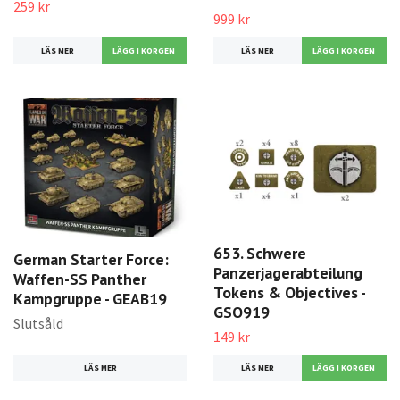
259 kr
999 kr
LÄS MER
LÄS MER
653. Schwere
German Starter Force:
Panzerjagerabteilung
Waffen-SS Panther
Tokens & Objectives -
Kampgruppe - GEAB19
GSO919
Slutsåld
149 kr
LÄS MER
LÄS MER