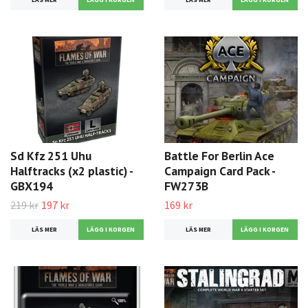
LÄS MER
LÄS MER
Sd Kfz 251 Uhu
Battle For Berlin Ace
Halftracks (x2 plastic) -
Campaign Card Pack -
GBX194
FW273B
219 kr
197 kr
169 kr
LÄS MER
LÄS MER