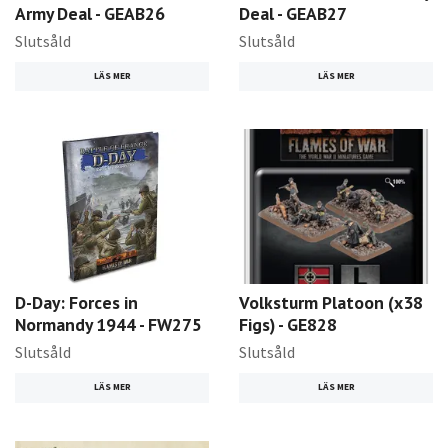
Army Deal - GEAB26
Deal - GEAB27
Slutsåld
Slutsåld
LÄS MER
LÄS MER
D-Day: Forces in
Volksturm Platoon (x38
Normandy 1944 - FW275
Figs) - GE828
Slutsåld
Slutsåld
LÄS MER
LÄS MER