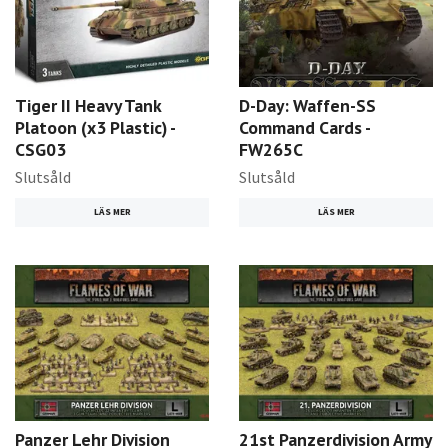
Tiger II Heavy Tank
D-Day: Waffen-SS
Platoon (x3 Plastic) -
Command Cards -
CSG03
FW265C
Slutsåld
Slutsåld
LÄS MER
LÄS MER
Panzer Lehr Division
21st Panzerdivision Army