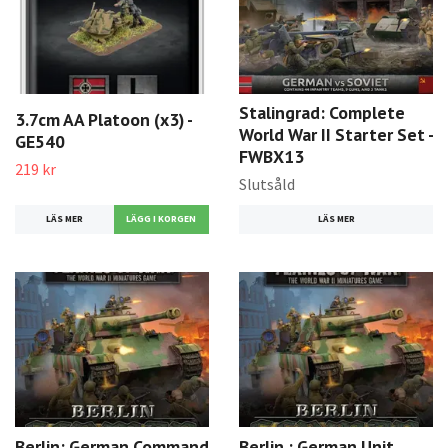
Stalingrad: Complete
3.7cm AA Platoon (x3) -
World War II Starter Set -
GE540
FWBX13
219 kr
Slutsåld
LÄS MER
LÄS MER
Berlin: German Command
Berlin : German Unit