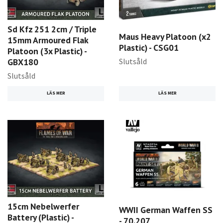
Sd Kfz 251 2cm / Triple
Maus Heavy Platoon (x2
15mm Armoured Flak
Plastic) - CSG01
Platoon (3x Plastic) -
Slutsåld
GBX180
Slutsåld
LÄS MER
LÄS MER
15cm Nebelwerfer
WWII German Waffen SS
Battery (Plastic) -
- 70.207