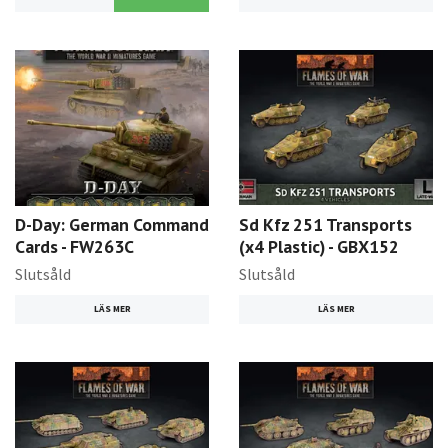
D-Day: German Command
Sd Kfz 251 Transports
Cards - FW263C
(x4 Plastic) - GBX152
Slutsåld
Slutsåld
LÄS MER
LÄS MER