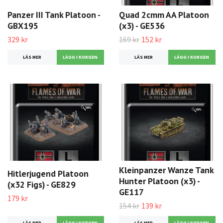
Panzer III Tank Platoon -
Quad 2cmm AA Platoon
GBX195
(x3) - GE536
329 kr
169 kr
152 kr
LÄS MER
LÄS MER
Kleinpanzer Wanze Tank
Hitlerjugend Platoon
Hunter Platoon (x3) -
(x32 Figs) - GE829
GE117
179 kr
154 kr
139 kr