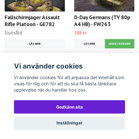
Fallschirmjager Assault
D-Day Germans (TY 80p
Rifle Platoon - GE782
A4 HB) - FW263
Slutsåld
188 kr
LÄS MER
LÄS MER
Vi använder cookies
Vi använder cookies för att anpassa det innehåll som
visas för dig och för att du ska få bästa tänkbara
upplevelse när du handlar hos oss.
Godkänn alla
Sd Kfz 10/4 Light AA
Puma Scout Troop
Platoon - GBX147
(Plastic) - GBX172
Inställningar
Slutsåld
279 kr