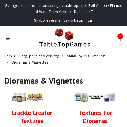
Sveriges butik för historiska figur/tabletop-spel. Bolt Action • Flames
of War • Team Yankee • Konflikt '47
Snabb leverans / Säkra betalningar
0
Hem
Färg, penslar o verktyg
AMMO by Mig Jimenez
Dioramas & Vignettes
Dioramas & Vignettes
Crackle Creator
Textures For
Textures
Dioramas