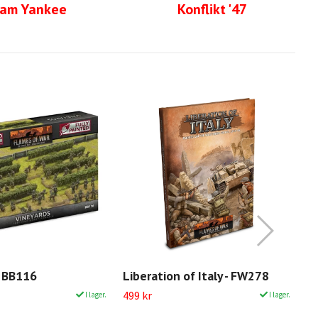
am Yankee
Konflikt '47
- BB116
Liberation of Italy - FW278
Tr
B
499 kr
I lager.
I lager.
Sl