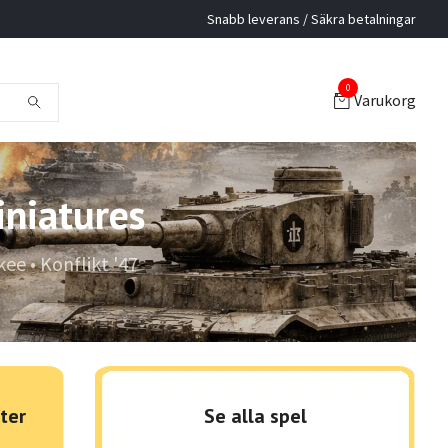
Snabb leverans / Säkra betalningar
0
Varukorg
niatures
ee • Konflikt '47
ter
Se alla spel