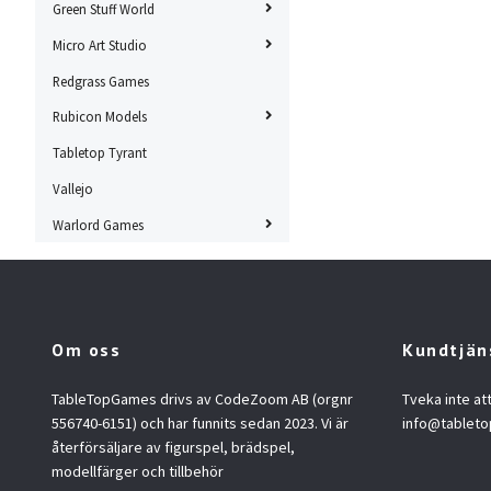
Green Stuff World
Micro Art Studio
Redgrass Games
Rubicon Models
Tabletop Tyrant
Vallejo
Warlord Games
Om oss
Kundtjän
TableTopGames drivs av CodeZoom AB (orgnr
Tveka inte at
556740-6151) och har funnits sedan 2023. Vi är
info@tablet
återförsäljare av figurspel, brädspel,
modellfärger och tillbehör