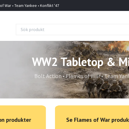
 of War • Team Yankee • Konflikt '47
WW2 Tabletop & Mi
Bolt Action • Flames of War • Team Yank
ion produkter
Se Flames of War produk