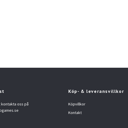
st
Köp- & leveransvillkor
t kontakta oss på
Köpvillkor
opgames.se
Kontakt