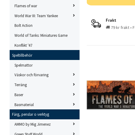
Flames of war
World War III: Team Yankee
Frakt
Bolt Action
🚚 79 kr frakt • 
World of Tanks: Miniatures Game
Konflikt '47
Speltillbehör
Spelmattor
Väskor och förvaring
Terräng
Baser
Basmaterial
Färg, penslar o verktyg
AMMO by Mig Jimenez
Green Stuff World