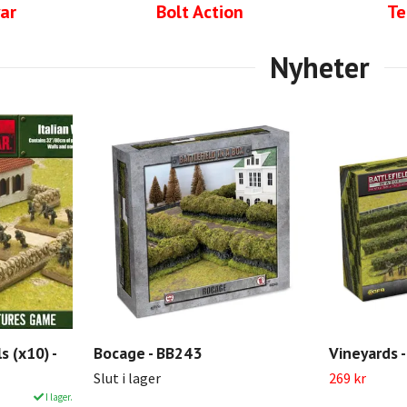
ar
Bolt Action
Te
 (x10) -
Bocage - BB243
Vineyards 
Slut i lager
269 kr
I lager.