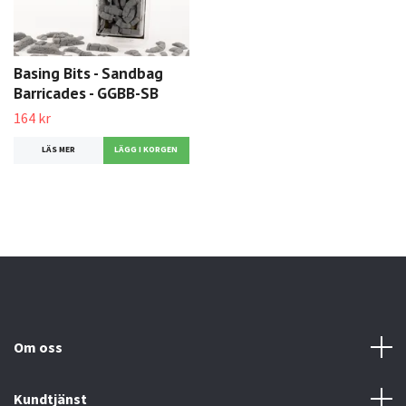
Basing Bits - Sandbag
Barricades - GGBB-SB
164 kr
LÄS MER
Om oss
Kundtjänst