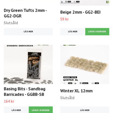
Dry Green Tufts 2mm -
Beige 2mm - GG2-BEI
GG2-DGR
59 kr
Slutsåld
LÄS MER
LÄS MER
Basing Bits - Sandbag
Winter XL 12mm
Barricades - GGBB-SB
Slutsåld
164 kr
LÄS MER
LÄS MER