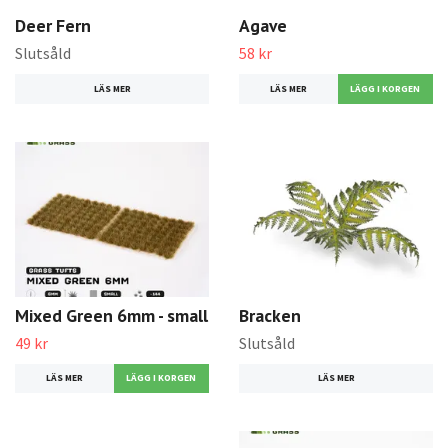
Deer Fern
Agave
Slutsåld
58 kr
LÄS MER
LÄS MER
Mixed Green 6mm - small
Bracken
49 kr
Slutsåld
LÄS MER
LÄS MER