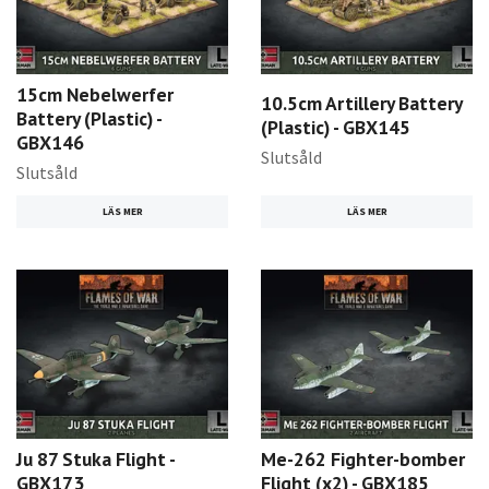
15cm Nebelwerfer
10.5cm Artillery Battery
Battery (Plastic) -
(Plastic) - GBX145
GBX146
Slutsåld
Slutsåld
LÄS MER
LÄS MER
Ju 87 Stuka Flight -
Me-262 Fighter-bomber
GBX173
Flight (x2) - GBX185