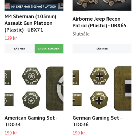
M4 Sherman (105mm)
Airborne Jeep Recon
Assault Gun Platoon
Patrol (Plastic) - UBX65
(Plastic) - UBX71
Slutsåld
129 kr
LÄS MER
LÄS MER
American Gaming Set -
German Gaming Set -
TD034
TD036
199 kr
199 kr