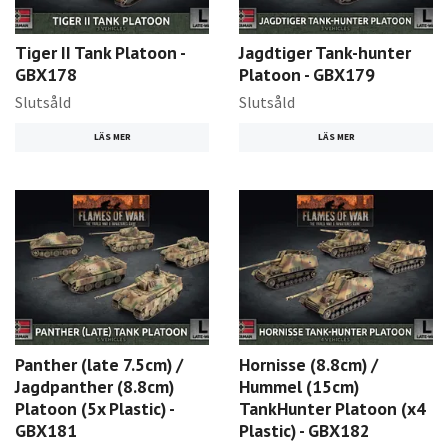
Tiger II Tank Platoon -
Jagdtiger Tank-hunter
GBX178
Platoon - GBX179
Slutsåld
Slutsåld
LÄS MER
LÄS MER
Panther (late 7.5cm) /
Hornisse (8.8cm) /
Jagdpanther (8.8cm)
Hummel (15cm)
Platoon (5x Plastic) -
TankHunter Platoon (x4
GBX181
Plastic) - GBX182