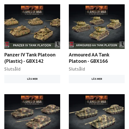
Panzer IV Tank Platoon
Armoured AA Tank
(Plastic) - GBX142
Platoon - GBX166
Slutsåld
Slutsåld
LÄS MER
LÄS MER