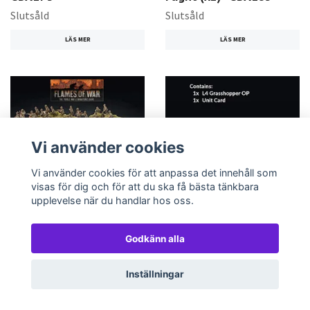
Slutsåld
Slutsåld
LÄS MER
LÄS MER
Vi använder cookies
Vi använder cookies för att anpassa det innehåll som
visas för dig och för att du ska få bästa tänkbara
L4 Grasshopper
Rifle Company (Plastic) -
upplevelse när du handlar hos oss.
Observation Post -
UBX68
US951
Slutsåld
Godkänn alla
Slutsåld
LÄS MER
LÄS MER
Inställningar