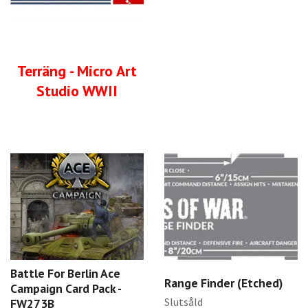
Terräng - Micro Art
Studio WWII
Battle For Berlin Ace
Range Finder (Etched)
Campaign Card Pack -
Slutsåld
FW273B