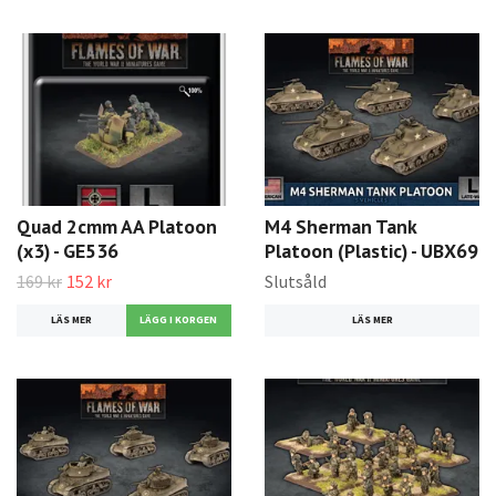
Quad 2cmm AA Platoon
M4 Sherman Tank
(x3) - GE536
Platoon (Plastic) - UBX69
169 kr
152 kr
Slutsåld
LÄS MER
LÄS MER