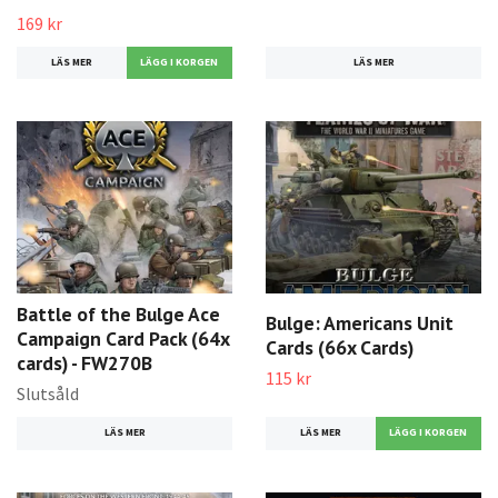
169 kr
LÄS MER
LÄS MER
Battle of the Bulge Ace
Bulge: Americans Unit
Campaign Card Pack (64x
Cards (66x Cards)
cards) - FW270B
115 kr
Slutsåld
LÄS MER
LÄS MER