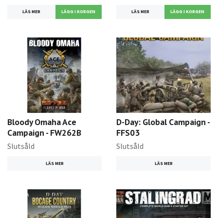
LÄS MER
LÄS MER
Bloody Omaha Ace
D-Day: Global Campaign -
Campaign - FW262B
FFS03
Slutsåld
Slutsåld
LÄS MER
LÄS MER