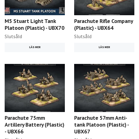
M5 Stuart Light Tank
Parachute Rifle Company
Platoon (Plastic) - UBX70
(Plastic) - UBX64
Slutsåld
Slutsåld
LÄS MER
LÄS MER
Parachute 75mm
Parachute 57mm Anti-
Artillery Battery (Plastic)
tank Platoon (Plastic) -
- UBX66
UBX67