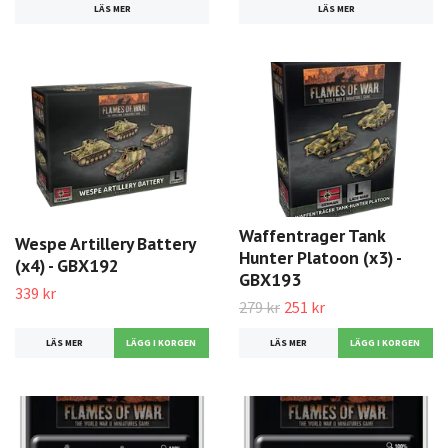
LÄS MER
LÄS MER
Waffentrager Tank
Wespe Artillery Battery
Hunter Platoon (x3) -
(x4) - GBX192
GBX193
339 kr
279 kr
251 kr
LÄS MER
LÄS MER