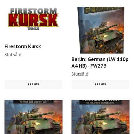
Firestorm Kursk
Slutsåld
Berlin: German (LW 110p
A4 HB) - FW273
Slutsåld
LÄS MER
LÄS MER