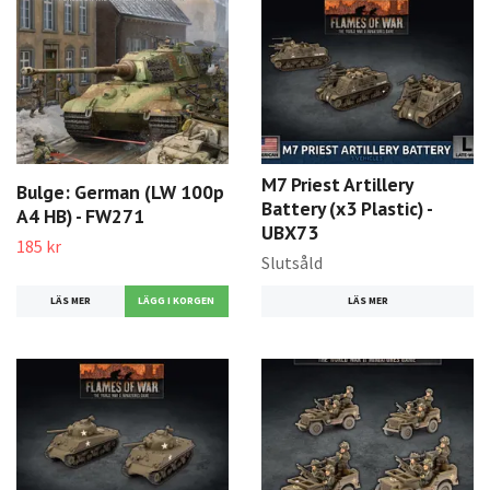
M7 Priest Artillery
Bulge: German (LW 100p
Battery (x3 Plastic) -
A4 HB) - FW271
UBX73
185 kr
Slutsåld
LÄS MER
LÄS MER