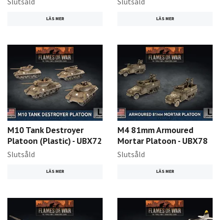
Slutsåld
Slutsåld
LÄS MER
LÄS MER
M10 Tank Destroyer
M4 81mm Armoured
Platoon (Plastic) - UBX72
Mortar Platoon - UBX78
Slutsåld
Slutsåld
LÄS MER
LÄS MER