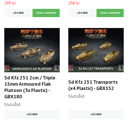
399 kr
298 kr
LÄS MER
LÄS MER
Sd Kfz 251 2cm / Triple
Sd Kfz 251 Transports
15mm Armoured Flak
(x4 Plastic) - GBX152
Platoon (3x Plastic) -
Slutsåld
GBX180
Slutsåld
LÄS MER
LÄS MER