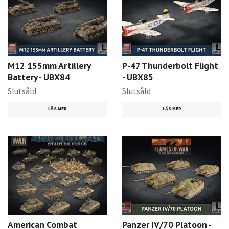
M12 155mm Artillery
P-47 Thunderbolt Flight
Battery - UBX84
- UBX85
Slutsåld
Slutsåld
LÄS MER
LÄS MER
American Combat
Panzer IV/70 Platoon -