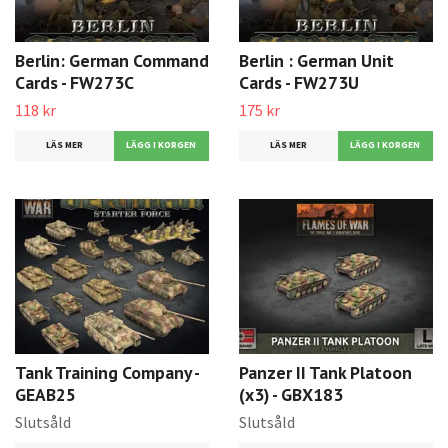
Berlin: German Command
Berlin : German Unit
Cards - FW273C
Cards - FW273U
118 kr
175 kr
LÄS MER
LÄS MER
Tank Training Company -
Panzer II Tank Platoon
GEAB25
(x3) - GBX183
Slutsåld
Slutsåld