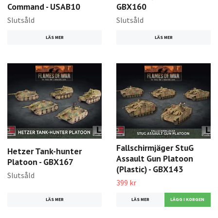
Command - USAB10
GBX160
Slutsåld
Slutsåld
LÄS MER
LÄS MER
Fallschirmjäger StuG
Hetzer Tank-hunter
Assault Gun Platoon
Platoon - GBX167
(Plastic) - GBX143
Slutsåld
399 kr
LÄS MER
LÄS MER