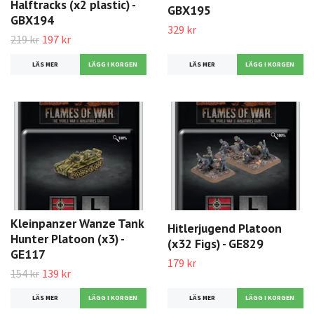
Halftracks (x2 plastic) -
GBX195
GBX194
329 kr
219 kr
197 kr
LÄS MER
LÄS MER
Kleinpanzer Wanze Tank
Hitlerjugend Platoon
Hunter Platoon (x3) -
(x32 Figs) - GE829
GE117
179 kr
154 kr
139 kr
LÄS MER
LÄS MER