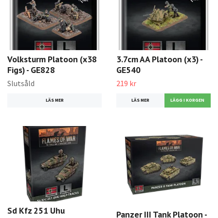
Volksturm Platoon (x38
3.7cm AA Platoon (x3) -
Figs) - GE828
GE540
Slutsåld
219 kr
LÄS MER
LÄS MER
Sd Kfz 251 Uhu
Panzer III Tank Platoon -