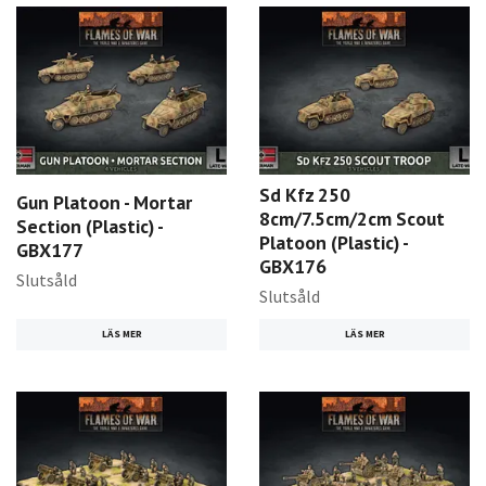
Sd Kfz 250
Gun Platoon - Mortar
8cm/7.5cm/2cm Scout
Section (Plastic) -
Platoon (Plastic) -
GBX177
GBX176
Slutsåld
Slutsåld
LÄS MER
LÄS MER