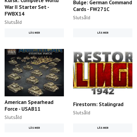
Kursk: Complete World
Bulge: German Command
War II Starter Set -
Cards - FW271C
FWBX14
Slutsåld
Slutsåld
LÄS MER
LÄS MER
American Spearhead
Firestorm: Stalingrad
Force - USAB11
Slutsåld
Slutsåld
LÄS MER
LÄS MER