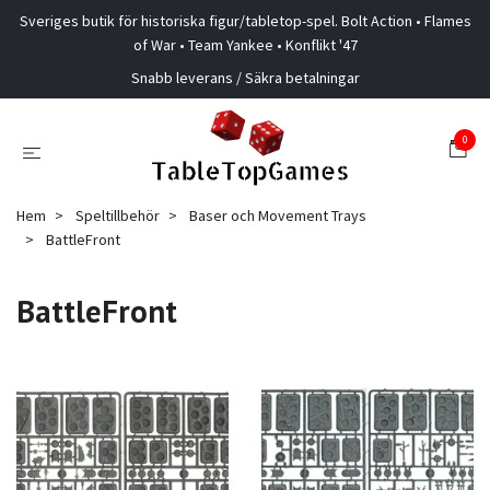
Sveriges butik för historiska figur/tabletop-spel. Bolt Action • Flames
of War • Team Yankee • Konflikt '47
Snabb leverans / Säkra betalningar
0
Hem
Speltillbehör
Baser och Movement Trays
BattleFront
BattleFront