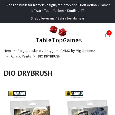
Sveriges butik för historiska figur/tabletop-spel. Bolt Action • Flames
of War • Team Yankee • Konflikt '47
Snabb leverans / Säkra betalningar
0
Hem
Färg, penslar o verktyg
AMMO by Mig Jimenez
Acrylic Paints
DIO DRYBRUSH
DIO DRYBRUSH