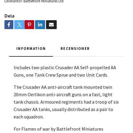
Leverantör:
Battlefront Miniatures Ltd
Dela
INFORMATION
RECENSIONER
Includes two plastic Crusader AA Self-propelled AA
Guns
, one Tank Crew Sprue and two Unit Cards.
The Crusader AA anti-aircraft tank mounted twin
20mm Oerlikon anti-aircraft guns on a fast, light
tank chassis. Armoured regiments had a troop of six
Crusader AA tanks, usually distributed as a pair to
each squadron.
For Flames of war by Battlefront Miniatures