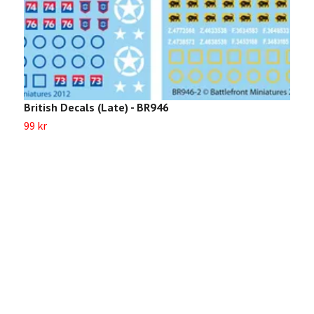
British Decals (Late) - BR946
99 kr
A
Sl