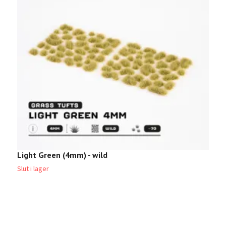
Light Green (4mm) - wild
U
Slut i lager
2