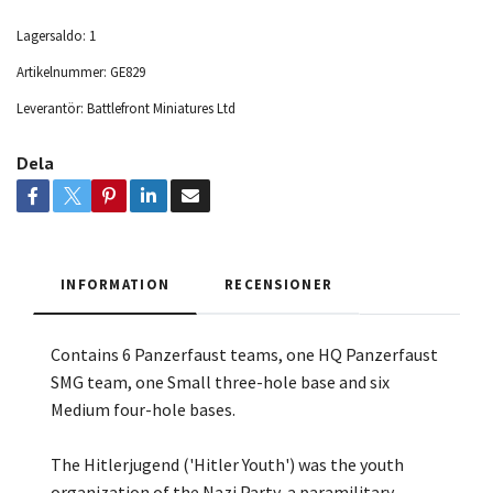
Lagersaldo:
1
Artikelnummer:
GE829
Leverantör:
Battlefront Miniatures Ltd
Dela
INFORMATION
RECENSIONER
Contains 6 Panzerfaust teams, one HQ Panzerfaust
SMG team, one Small three-hole base and six
Medium four-hole bases.
The Hitlerjugend ('Hitler Youth') was the youth
organization of the Nazi Party, a paramilitary