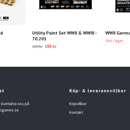
ld
Utility Paint Set WWII & WWIII -
WWII German
70.201
Slut i lager
188 kr
209 kr
st
Köp- & leveransvillkor
t kontakta oss på
Köpvillkor
opgames.se
Kontakt