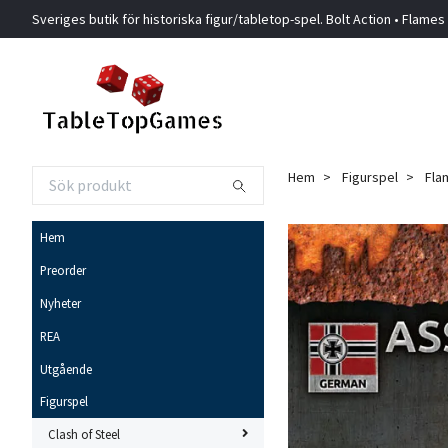
Sveriges butik för historiska figur/tabletop-spel. Bolt Action • Flames
Hem
Figurspel
Fla
Hem
Preorder
Nyheter
REA
Utgående
Figurspel
Clash of Steel