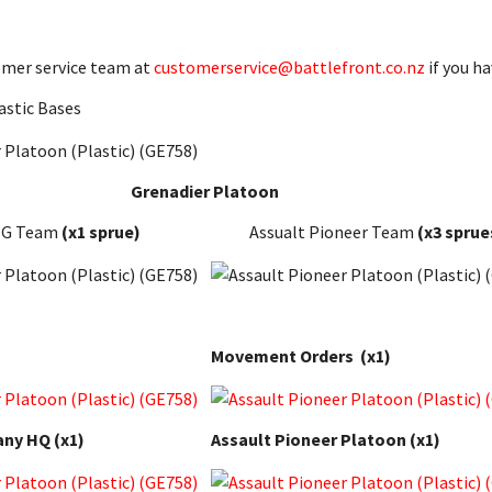
omer service team at
customerservice@battlefront.co.nz
if you h
astic Bases
Grenadier Platoon
SMG Team
(x1 sprue)
Assualt Pioneer Team
(x3 sprue
Movement Orders
(x1)
ny HQ (x1)
Assault Pioneer Platoon (x1)