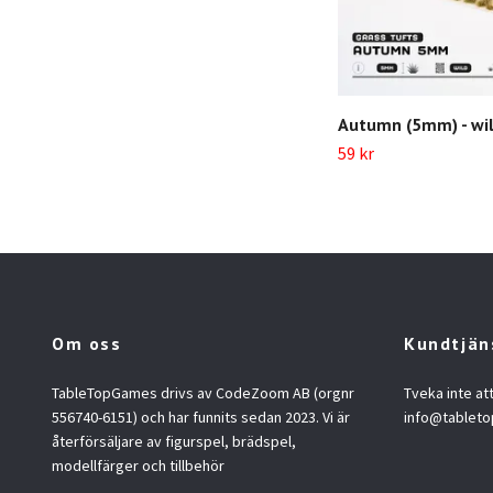
Autumn (5mm) - wi
59 kr
Om oss
Kundtjän
TableTopGames drivs av CodeZoom AB (orgnr
Tveka inte at
556740-6151) och har funnits sedan 2023. Vi är
info@tablet
återförsäljare av figurspel, brädspel,
modellfärger och tillbehör