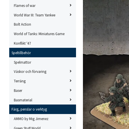
Flames of war
World War III: Team Yankee
Bolt Action
World of Tanks: Miniatures Game
Konflikt '47
Speltillbehör
Spelmattor
Väskor och förvaring
Terräng
Baser
Basmaterial
Färg, penslar o verktyg
AMMO by Mig Jimenez
Green Stuff World