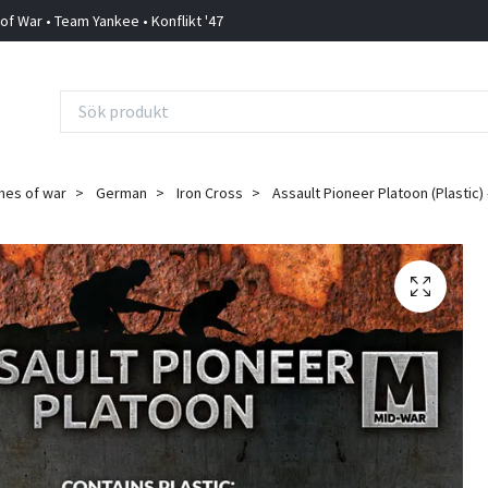
 of War • Team Yankee • Konflikt '47
mes of war
German
Iron Cross
Assault Pioneer Platoon (Plastic)