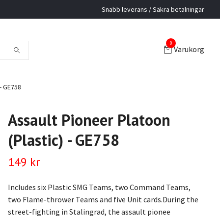
Snabb leverans / Säkra betalningar
0
Varukorg
 - GE758
Assault Pioneer Platoon
(Plastic) - GE758
149 kr
Includes six Plastic SMG Teams, two Command Teams,
two Flame-thrower Teams and five Unit cards.During the
street-fighting in Stalingrad, the assault pionee