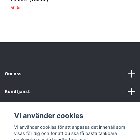
50 kr
2
Om oss
Kundtjänst
Köp- & leveransvillkor
Vi använder cookies
Sociala medier
Vi använder cookies för att anpassa det innehåll som
visas för dig och för att du ska få bästa tänkbara
upplevelse när du handlar hos oss.