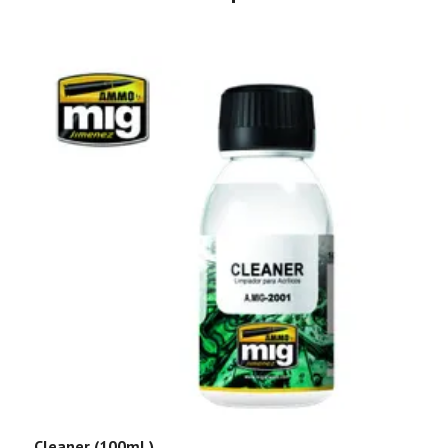
Cleaner (100mL)
T