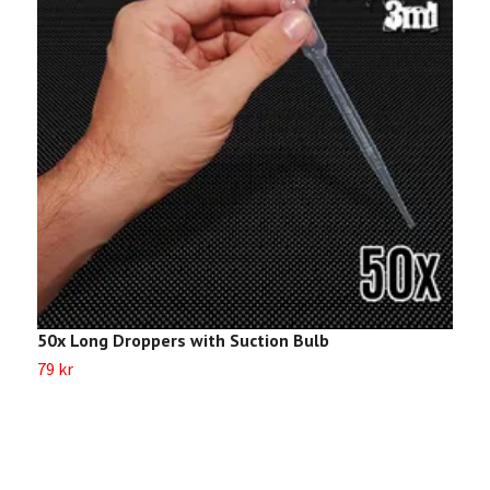
50x Long Droppers with Suction Bulb
5
79 kr
6