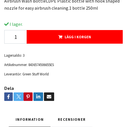
Airbrush Wash BottleLDPE Plastic bottle with hook shaped
nozzle for easy airbrush cleaning.1 bottle 250ml
I lager.
LÄGG I KORGEN
Lagersaldo:
3
Artikelnummer:
8436574506655ES
Leverantör:
Green Stuff World
Dela
INFORMATION
RECENSIONER