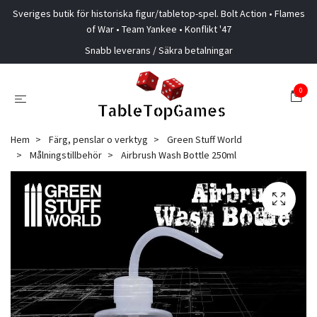
Sveriges butik för historiska figur/tabletop-spel. Bolt Action • Flames
of War • Team Yankee • Konflikt '47
Snabb leverans / Säkra betalningar
0
Hem
Färg, penslar o verktyg
Green Stuff World
Målningstillbehör
Airbrush Wash Bottle 250ml