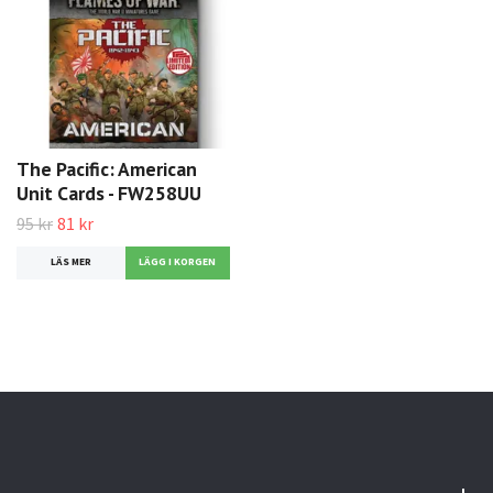
The Pacific: American
Unit Cards - FW258UU
95 kr
81 kr
LÄS MER