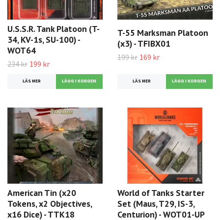
U.S.S.R. Tank Platoon (T-
T-55 Marksman Platoon
34, KV-1s, SU-100) -
(x3) - TFIBX01
WOT64
199 kr
169 kr
234 kr
199 kr
LÄS MER
LÄS MER
American Tin (x20
World of Tanks Starter
Tokens, x2 Objectives,
Set (Maus, T29, IS-3,
x16 Dice) - TTK18
Centurion) - WOT01-UP