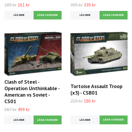
189 kr
161 kr
399 kr
339 kr
LÄS MER
LÄS MER
Clash of Steel -
Tortoise Assault Troop
Operation Unthinkable -
(x3) - CSB01
American vs Soviet -
219 kr
186 kr
CS01
587 kr
499 kr
LÄS MER
LÄS MER