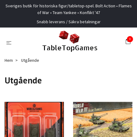
Sveriges butik för historiska figur/tabletop-spel. Bolt Action • Flames
of War • Team Yankee • Konflikt '47
Snabb leverans / Säkra betalningar
0
Hem
Utgående
Utgående