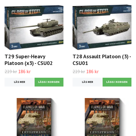
T29 Super-Heavy
T28 Assault Platoon (3) -
Platoon (x3) - CSU02
CSU01
219 kr
186 kr
219 kr
186 kr
LÄS MER
LÄS MER