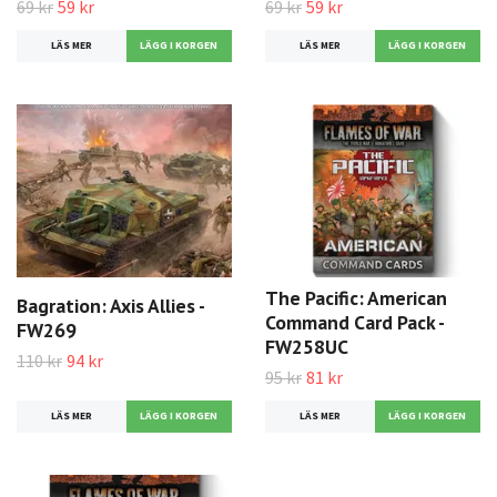
69 kr
59 kr
69 kr
59 kr
LÄS MER
LÄS MER
The Pacific: American
Bagration: Axis Allies -
Command Card Pack -
FW269
FW258UC
110 kr
94 kr
95 kr
81 kr
LÄS MER
LÄS MER