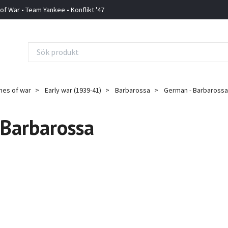
 of War • Team Yankee • Konflikt '47
mes of war
Early war (1939-41)
Barbarossa
German - Barbarossa
 Barbarossa