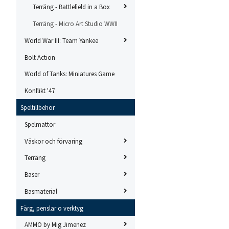
Terräng - Battlefield in a Box
Terräng - Micro Art Studio WWII
World War III: Team Yankee
Bolt Action
World of Tanks: Miniatures Game
Konflikt '47
Speltillbehör
Spelmattor
Väskor och förvaring
Terräng
Baser
Basmaterial
Färg, penslar o verktyg
AMMO by Mig Jimenez