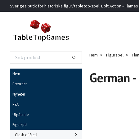
Sveriges butik för historiska figur/tabletop-spel. Bolt Action • Flames
Hem
Figurspel
Fla
German -
Hem
Preorder
Nyheter
REA
Utgående
Figurspel
Clash of Steel