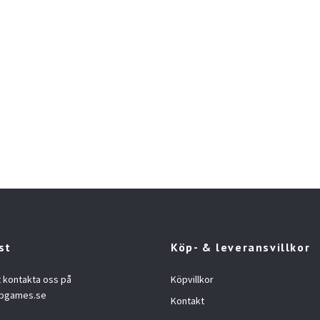
st
Köp- & leveransvillkor
t kontakta oss på
Köpvillkor
opgames.se
Kontakt