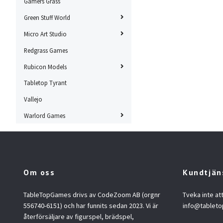
Gamers Grass
Green Stuff World
Micro Art Studio
Redgrass Games
Rubicon Models
Tabletop Tyrant
Vallejo
Warlord Games
Om oss
Kundtjän
TableTopGames drivs av CodeZoom AB (orgnr
Tveka inte at
556740-6151) och har funnits sedan 2023. Vi är
info@tablet
återförsäljare av figurspel, brädspel,