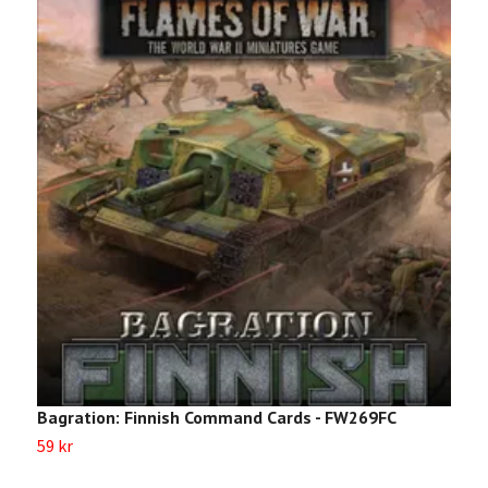
Bagration: Finnish Command Cards - FW269FC
A
59 kr
9