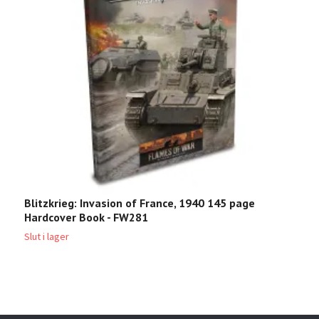
Blitzkrieg: Invasion of France, 1940 145 page
3
Hardcover Book - FW281
P
Slut i lager
Sl