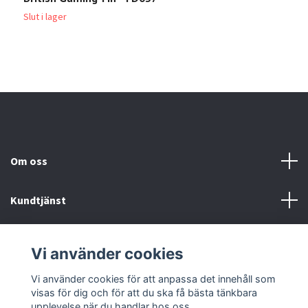
1
Slut i lager
Om oss
Kundtjänst
Köp- & leveransvillkor
Vi använder cookies
Sociala medier
Vi använder cookies för att anpassa det innehåll som
visas för dig och för att du ska få bästa tänkbara
upplevelse när du handlar hos oss.