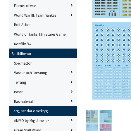
Flames of war
World War III: Team Yankee
Bolt Action
World of Tanks: Miniatures Game
Konflikt '47
Speltillbehör
Spelmattor
Väskor och förvaring
Terräng
Baser
Basmaterial
Färg, penslar o verktyg
AMMO by Mig Jimenez
Green Stuff World