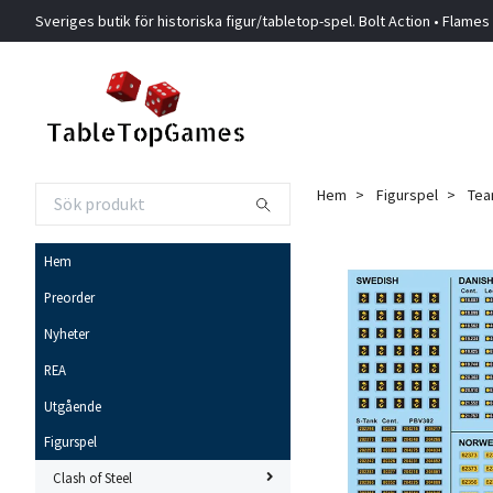
Sveriges butik för historiska figur/tabletop-spel. Bolt Action • Flames
Hem
Figurspel
Tea
Hem
Preorder
Nyheter
REA
Utgående
Figurspel
Clash of Steel