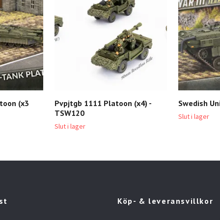
toon (x3
Pvpjtgb 1111 Platoon (x4) -
Swedish Un
TSW120
Slut i lager
Slut i lager
st
Köp- & leveransvillkor