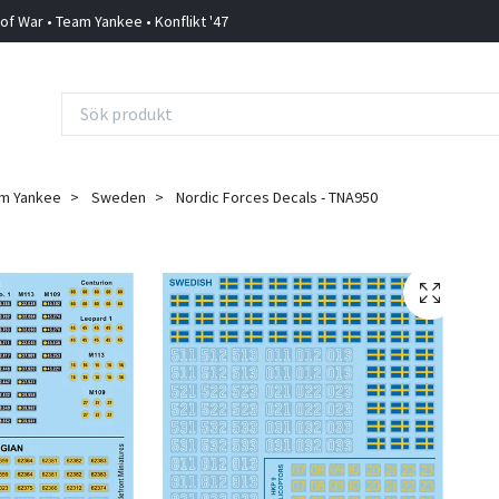
 of War • Team Yankee • Konflikt '47
m Yankee
Sweden
Nordic Forces Decals - TNA950