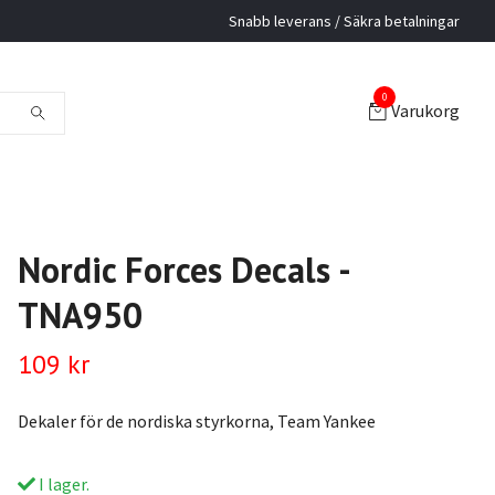
Snabb leverans / Säkra betalningar
0
Varukorg
Nordic Forces Decals -
TNA950
109 kr
Dekaler för de nordiska styrkorna, Team Yankee
I lager.