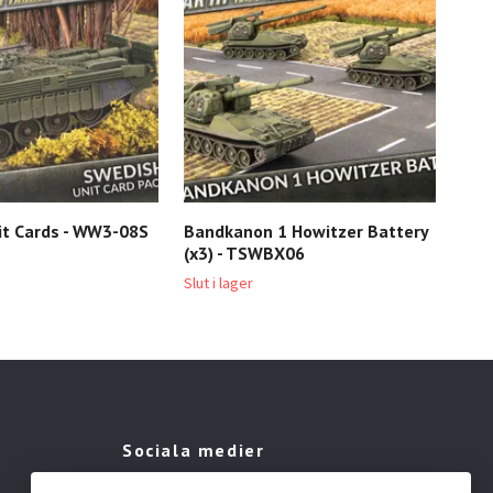
it Cards - WW3-08S
Bandkanon 1 Howitzer Battery
AJ 3
(x3) - TSWBX06
TS
Slut i lager
Slut 
Sociala medier