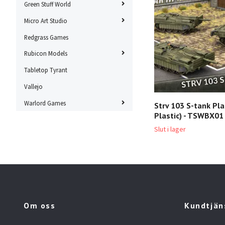
Green Stuff World
Micro Art Studio
Redgrass Games
Rubicon Models
Tabletop Tyrant
Vallejo
Warlord Games
Strv 103 S-tank Pla
Plastic) - TSWBX01
Slut i lager
Om oss
Kundtjän