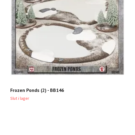
Frozen Ponds (2) - BB146
R
Slut i lager
Sl