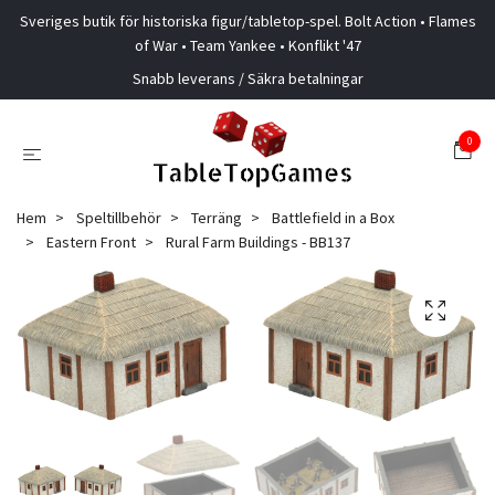
Sveriges butik för historiska figur/tabletop-spel. Bolt Action • Flames
of War • Team Yankee • Konflikt '47
Snabb leverans / Säkra betalningar
0
Hem
Speltillbehör
Terräng
Battlefield in a Box
Eastern Front
Rural Farm Buildings - BB137