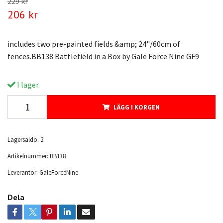
229 kr
206 kr
includes two pre-painted fields &amp; 24"/60cm of
fences.BB138 Battlefield in a Box by Gale Force Nine GF9
I lager.
LÄGG I KORGEN
Lagersaldo:
2
Artikelnummer:
BB138
Leverantör:
GaleForceNine
Dela