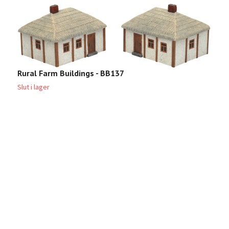
Rural Farm Buildings - BB137
Slut i lager
T
Sl