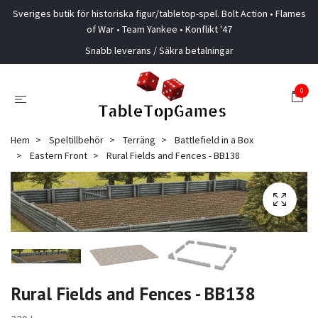
Sveriges butik för historiska figur/tabletop-spel. Bolt Action • Flames
of War • Team Yankee • Konflikt '47
Snabb leverans / Säkra betalningar
0
Hem
Speltillbehör
Terräng
Battlefield in a Box
Eastern Front
Rural Fields and Fences - BB138
Rural Fields and Fences - BB138