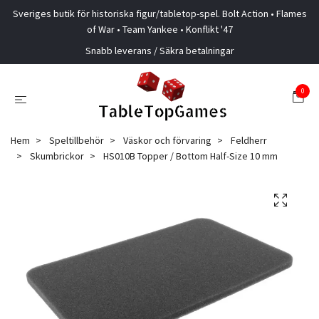
Sveriges butik för historiska figur/tabletop-spel. Bolt Action • Flames
of War • Team Yankee • Konflikt '47
Snabb leverans / Säkra betalningar
0
Hem
Speltillbehör
Väskor och förvaring
Feldherr
Skumbrickor
HS010B Topper / Bottom Half-Size 10 mm