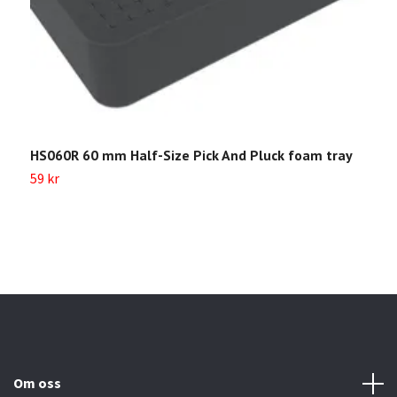
HS060R 60 mm Half-Size Pick And Pluck foam tray
H
59 kr
5
Om oss