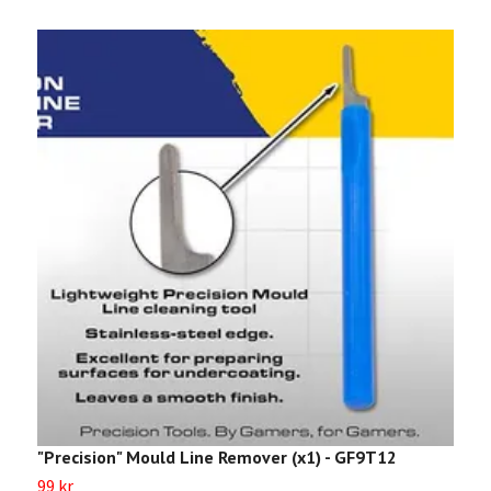
"Precision" Mould Line Remover (x1) - GF9T12
“
99 kr
9