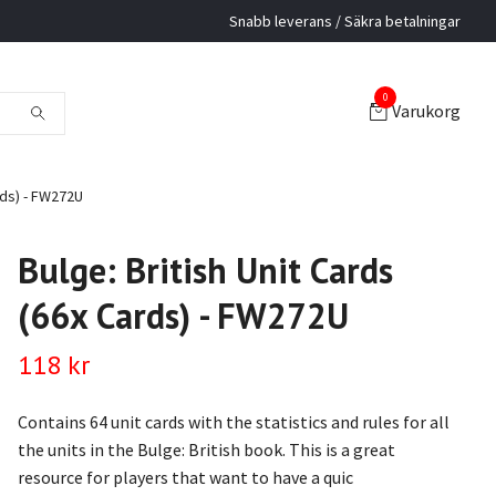
Snabb leverans / Säkra betalningar
0
Varukorg
rds) - FW272U
Bulge: British Unit Cards
(66x Cards) - FW272U
118 kr
Contains 64 unit cards with the statistics and rules for all
the units in the Bulge: British book. This is a great
resource for players that want to have a quic