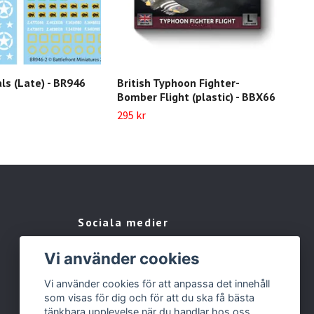
als (Late) - BR946
British Typhoon Fighter-
Bri
Bomber Flight (plastic) - BBX66
Squ
295 kr
1 04
Sociala medier
Facebook
Vi använder cookies
Instagram
Vi använder cookies för att anpassa det innehåll
som visas för dig och för att du ska få bästa
tänkbara upplevelse när du handlar hos oss.