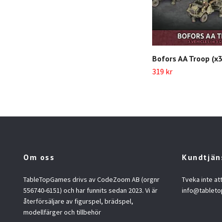
Bofors AA Troop (x3
319 kr
Om oss
Kundtjän
TableTopGames drivs av CodeZoom AB (orgnr
Tveka inte at
556740-6151) och har funnits sedan 2023. Vi är
info@tablet
återförsäljare av figurspel, brädspel,
modellfärger och tillbehör