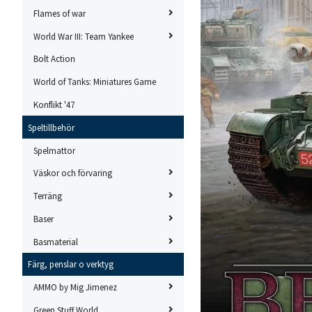
Flames of war
World War III: Team Yankee
Bolt Action
World of Tanks: Miniatures Game
Konflikt '47
Speltillbehör
Spelmattor
Väskor och förvaring
Terräng
Baser
Basmaterial
Färg, penslar o verktyg
AMMO by Mig Jimenez
Green Stuff World