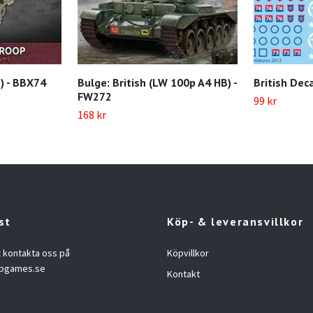
) - BBX74
Bulge: British (LW 100p A4 HB) -
British Dec
FW272
99 kr
168 kr
st
Köp- & leveransvillkor
t kontakta oss på
Köpvillkor
opgames.se
Kontakt