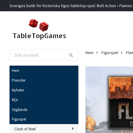
Sveriges butik för historiska figur/tabletop-spel. Bolt Action • Flames
Hem
Figurspel
Fla
Hem
Preorder
Nyheter
REA
Utgående
Figurspel
Clash of Steel