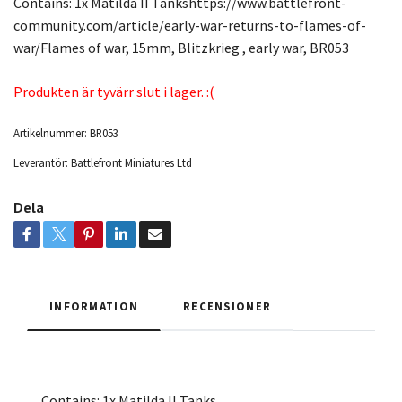
Contains: 1x Matilda II Tankshttps://www.battlefront-
community.com/article/early-war-returns-to-flames-of-
war/Flames of war, 15mm, Blitzkrieg , early war, BR053
Produkten är tyvärr slut i lager. :(
Artikelnummer:
BR053
Leverantör:
Battlefront Miniatures Ltd
Dela
INFORMATION
RECENSIONER
Contains: 1x Matilda II Tanks