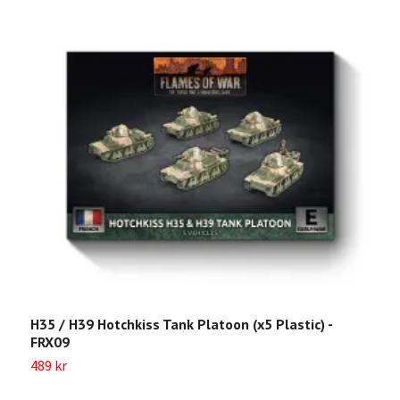
H35 / H39 Hotchkiss Tank Platoon (x5 Plastic) -
C
FRX09
4
489 kr