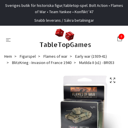
Sveriges butik för historiska figur/tabletop-spel. Bolt Action • Flames
of War • Team Yankee • Konflikt '47
Snabb leverans / Säkra betalningar
0
Hem
Figurspel
Flames of war
Early war (1939-41)
BlitzKrieg - Invasion of France 1940
Matilda II (x1) - BR053