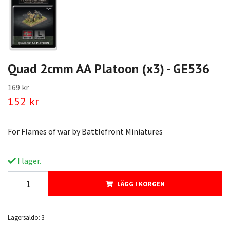
Quad 2cmm AA Platoon (x3) - GE536
169 kr
152 kr
For Flames of war by Battlefront Miniatures
I lager.
LÄGG I KORGEN
Lagersaldo:
3