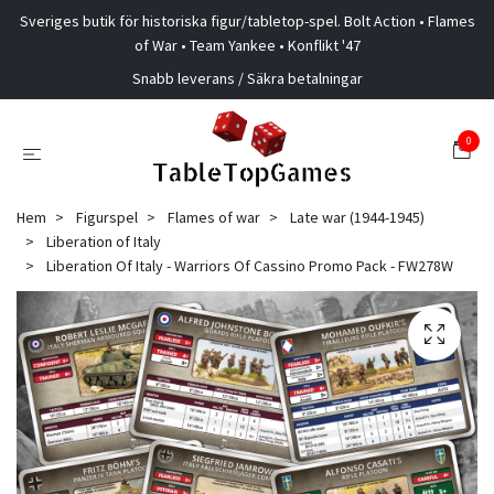
Sveriges butik för historiska figur/tabletop-spel. Bolt Action • Flames
of War • Team Yankee • Konflikt '47
Snabb leverans / Säkra betalningar
0
Hem
Figurspel
Flames of war
Late war (1944-1945)
Liberation of Italy
Liberation Of Italy - Warriors Of Cassino Promo Pack - FW278W