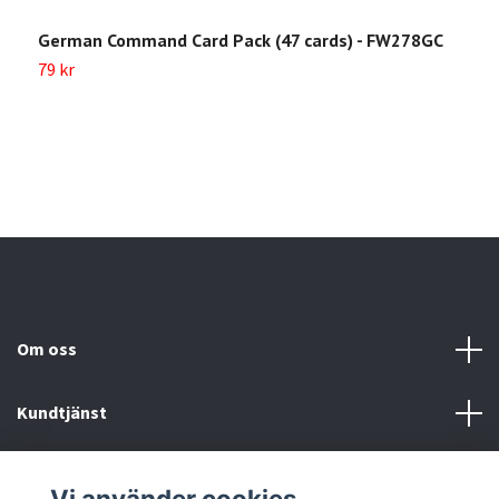
German Command Card Pack (47 cards) - FW278GC
M
P
79 kr
3
Om oss
Kundtjänst
Köp- & leveransvillkor
Vi använder cookies