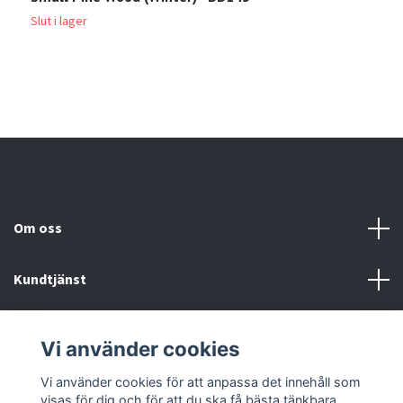
Slut i lager
Sl
Om oss
Kundtjänst
Köp- & leveransvillkor
Vi använder cookies
Sociala medier
Vi använder cookies för att anpassa det innehåll som
visas för dig och för att du ska få bästa tänkbara