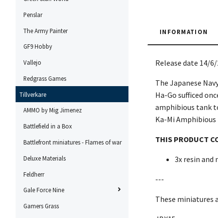
Penslar
The Army Painter
INFORMATION
GF9 Hobby
Release date 14/6
Vallejo
Redgrass Games
The Japanese Navy 
Ha-Go sufficed onc
Tillverkare
amphibious tank to
AMMO by Mig Jimenez
Ka-Mi Amphibious
Battlefield in a Box
THIS PRODUCT C
Battlefront miniatures - Flames of war
Deluxe Materials
3x resin and
Feldherr
---
Gale Force Nine
These miniatures 
Gamers Grass