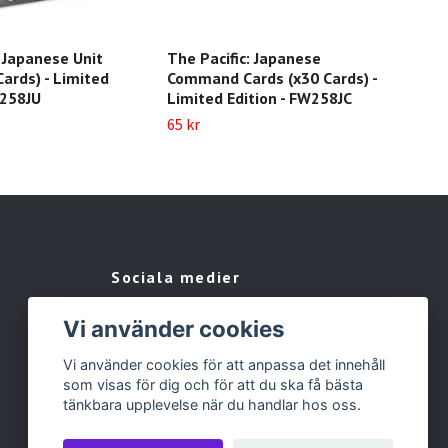
: Japanese Unit
The Pacific: Japanese
75m
Cards) - Limited
Command Cards (x30 Cards) -
(x2)
W258JU
Limited Edition - FW258JC
Slut 
65 kr
Sociala medier
Facebook
Vi använder cookies
Instagram
Vi använder cookies för att anpassa det innehåll
som visas för dig och för att du ska få bästa
tänkbara upplevelse när du handlar hos oss.