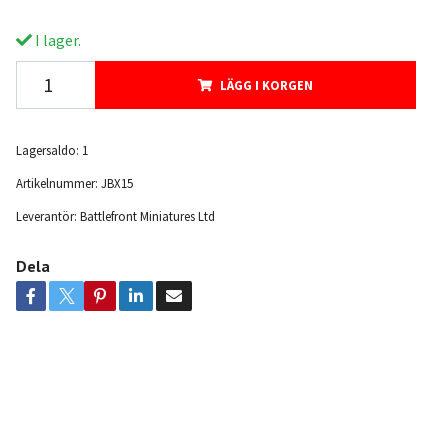
I lager.
LÄGG I KORGEN
Lagersaldo:
1
Artikelnummer:
JBX15
Leverantör:
Battlefront Miniatures Ltd
Dela