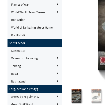
Flames of war
World War III: Team Yankee
Bolt Action
World of Tanks: Miniatures Game
Konflikt '47
Speltillbehör
Spelmattor
Väskor och förvaring
Terräng
Baser
Basmaterial
Färg, penslar o verktyg
AMMO by Mig Jimenez
Green Stuff World