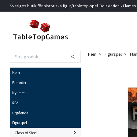
Sveriges butik för historiska figur/tabletop-spel. Bolt Action • Flames
Hem
Figurspel
Fla
Hem
Preorder
Nyheter
REA
Utgående
Figurspel
Clash of Steel