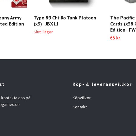
pany Army
Type 89 Chi-Ro Tank Platoon
The Pacific
ited Edition
(x3) - JBX11
Cards (x38 
Edition - F
Slut i lager
65 kr
st
Köp- & leveransvillkor
t kontakta oss på
Köpvillkor
opgames.se
Kontakt