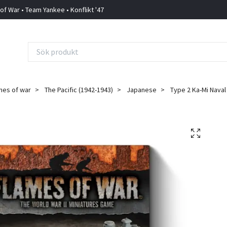
 of War • Team Yankee • Konflikt '47
mes of war
The Pacific (1942-1943)
Japanese
Type 2 Ka-Mi Naval 