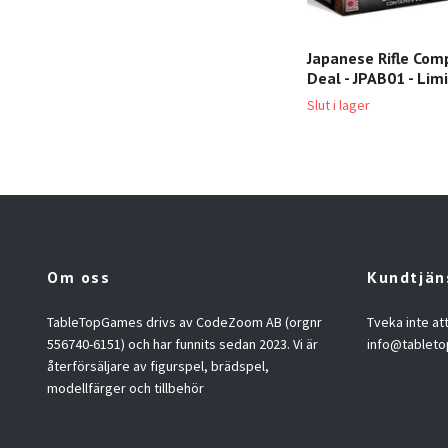
Japanese Rifle Com
Deal - JPAB01 - Lim
Slut i lager
Om oss
Kundtjän
TableTopGames drivs av CodeZoom AB (orgnr
Tveka inte at
556740-6151) och har funnits sedan 2023. Vi är
info@tablet
återförsäljare av figurspel, brädspel,
modellfärger och tillbehör