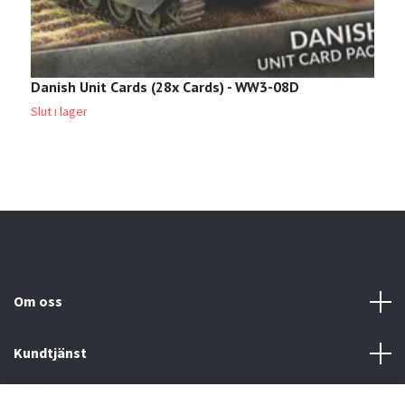
Danish Unit Cards (28x Cards) - WW3-08D
F
Slut i lager
Sl
Om oss
Kundtjänst
Köp- & leveransvillkor