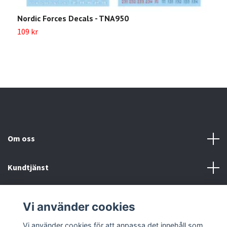
Nordic Forces Decals - TNA950
M
109 kr
Sl
Om oss
Kundtjänst
Köp- & leveransvillkor
Vi använder cookies
Sociala medier
Vi använder cookies för att anpassa det innehåll som