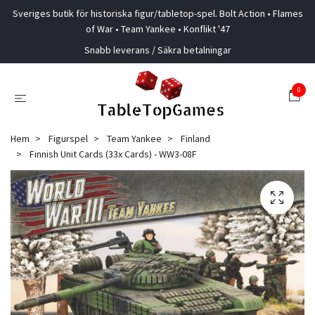
Sveriges butik för historiska figur/tabletop-spel. Bolt Action • Flames
of War • Team Yankee • Konflikt '47
Snabb leverans / Säkra betalningar
0
Hem
Figurspel
Team Yankee
Finland
Finnish Unit Cards (33x Cards) - WW3-08F