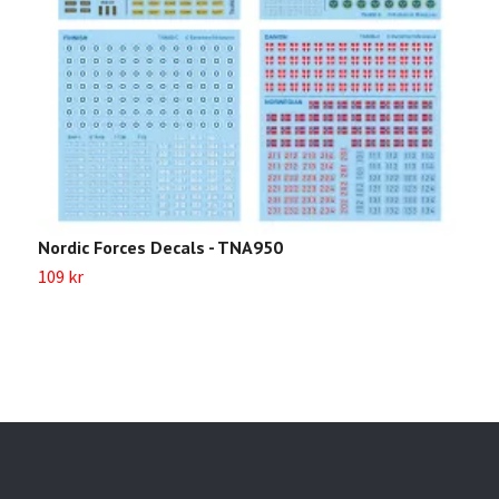
Nordic Forces Decals - TNA950
W
109 kr
Sl