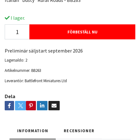
Italian "Dusty" Rural Roads - BB263
I lager.
FÖRBESTÄLL NU
Preliminär säljstart september 2026
Lagersaldo:
2
Artikelnummer:
BB263
Leverantör:
Battlefront Miniatures Ltd
Dela
INFORMATION
RECENSIONER