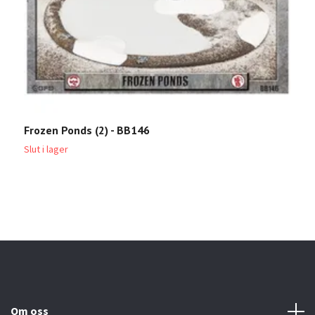
Frozen Ponds (2) - BB146
B
P
Slut i lager
2
Om oss