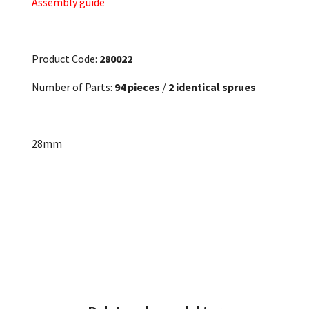
Assembly guide
Product Code:
280022
Number of Parts:
94 pieces
/
2 identical sprues
28mm