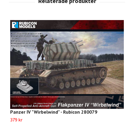
Panzer IV "Wirbelwind" - Rubicon 280079
S
R
379 kr
2