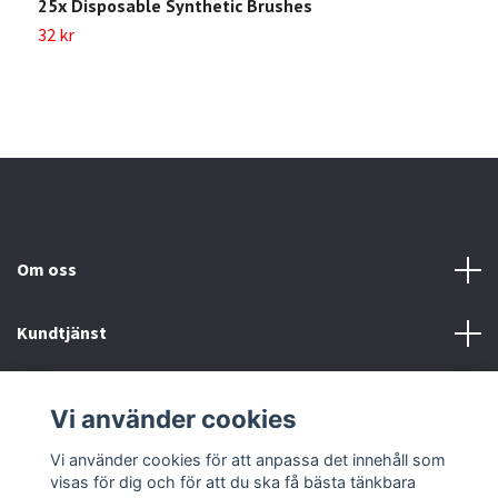
25x Disposable Synthetic Brushes
B
32 kr
7
Om oss
Kundtjänst
Köp- & leveransvillkor
Vi använder cookies
Sociala medier
Vi använder cookies för att anpassa det innehåll som
visas för dig och för att du ska få bästa tänkbara