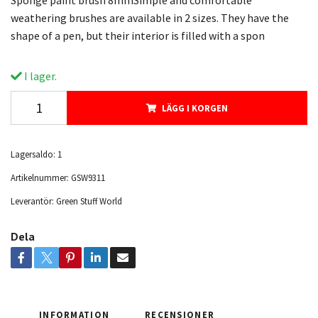
Sponge paint brush 8mmSimple and comfortable
weathering brushes are available in 2 sizes. They have the
shape of a pen, but their interior is filled with a spon
I lager.
LÄGG I KORGEN
Lagersaldo:
1
Artikelnummer:
GSW9311
Leverantör:
Green Stuff World
Dela
INFORMATION
RECENSIONER