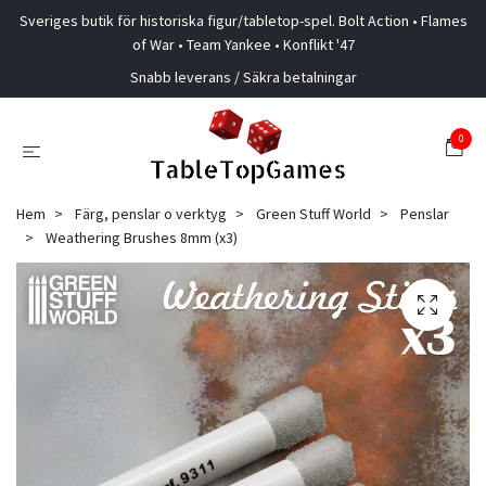
Sveriges butik för historiska figur/tabletop-spel. Bolt Action • Flames
of War • Team Yankee • Konflikt '47
Snabb leverans / Säkra betalningar
0
Hem
Färg, penslar o verktyg
Green Stuff World
Penslar
Weathering Brushes 8mm (x3)