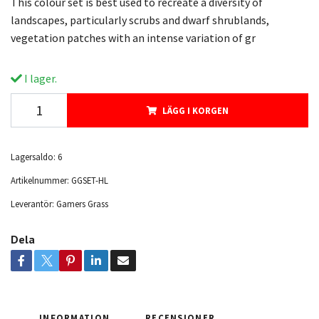
This colour set is best used to recreate a diversity of
landscapes, particularly scrubs and dwarf shrublands,
vegetation patches with an intense variation of gr
I lager.
LÄGG I KORGEN
Lagersaldo:
6
Artikelnummer:
GGSET-HL
Leverantör:
Gamers Grass
Dela
INFORMATION
RECENSIONER