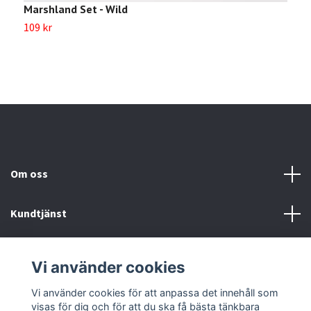
Marshland Set - Wild
D
109 kr
1
Om oss
Kundtjänst
Köp- & leveransvillkor
Vi använder cookies
Sociala medier
Vi använder cookies för att anpassa det innehåll som
visas för dig och för att du ska få bästa tänkbara