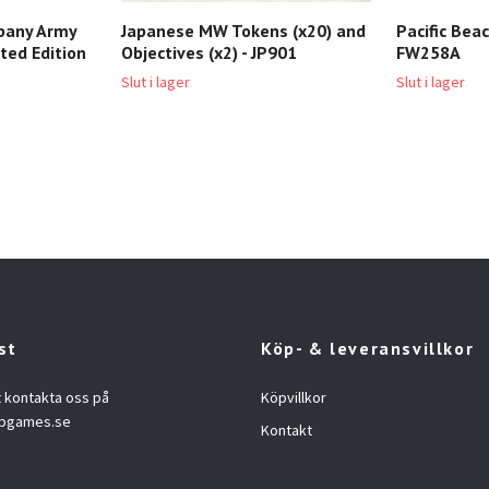
pany Army
Japanese MW Tokens (x20) and
Pacific Bea
ited Edition
Objectives (x2) - JP901
FW258A
Slut i lager
Slut i lager
st
Köp- & leveransvillkor
t kontakta oss på
Köpvillkor
opgames.se
Kontakt