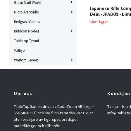
Green Stuff World
Japanese Rifle Com
Micro Art Studio
Deal - JPAB01 - Lim
Redgrass Games
Slut i lager
Rubicon Models
Tabletop Tyrant
Vallejo
Warlord Games
Om oss
Kundtjän
TableTopGames drivs av CodeZoom AB (orgnr
Tveka inte at
556740-6151) och har funnits sedan 2023. Vi är
info@tablet
återförsäljare av figurspel, brädspel,
modellfärger och tillbehör