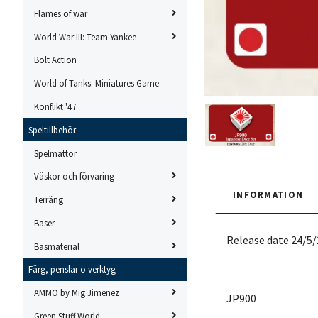
Flames of war
World War III: Team Yankee
Bolt Action
World of Tanks: Miniatures Game
Konflikt '47
Speltillbehör
Spelmattor
Väskor och förvaring
INFORMATION
Terräng
Baser
Release date 24/5
Basmaterial
Färg, penslar o verktyg
AMMO by Mig Jimenez
JP900
Green Stuff World