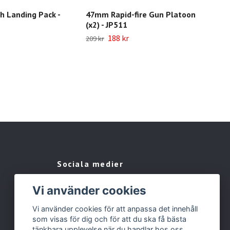
ch Landing Pack -
47mm Rapid-fire Gun Platoon
20m
(x2) - JP511
229 
188 kr
209 kr
Sociala medier
Facebook
Vi använder cookies
Instagram
Vi använder cookies för att anpassa det innehåll
som visas för dig och för att du ska få bästa
tänkbara upplevelse när du handlar hos oss.