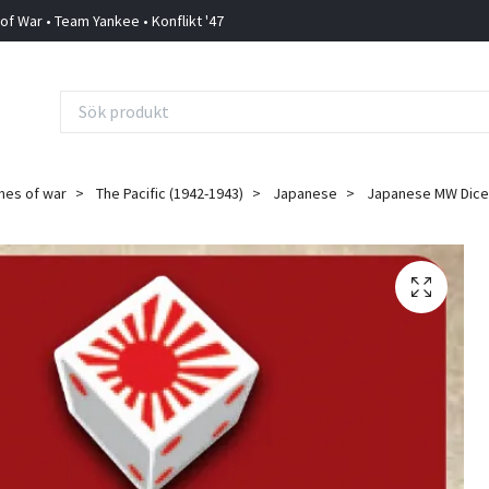
 of War • Team Yankee • Konflikt '47
mes of war
The Pacific (1942-1943)
Japanese
Japanese MW Dice 