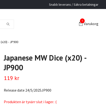
Snabb leverans / Säkra betalningar
0
Varukorg
(x20) - JP900
Japanese MW Dice (x20) -
JP900
119 kr
Release date 24/5/2025JP900
Produkten är tyvärr slut i lager. :(