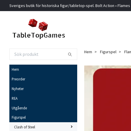
Sveriges butik för historiska figur/tabletop-spel. Bolt Action • Flames
Hem
Figurspel
Fla
Hem
Preorder
Nyheter
REA
Utgående
Figurspel
Clash of Steel