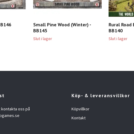
 BB146
Small Pine Wood (Winter) -
Rural Road 
BB145
BB140
Slut i lager
Slut i lager
st
Köp- & leveransvillkor
t kontakta oss på
Köpvillkor
opgames.se
Kontakt