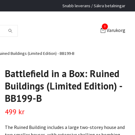
Snabb leverans / Säkra betalningar
0
Varukorg
Ruined Buildings (Limited Edition) - BB199-B
Battlefield in a Box: Ruined
Buildings (Limited Edition) -
BB199-B
499 kr
The Ruined Building includes a large two-storey house and
two smaller houses, with extensive shelling or bombing