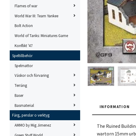
Flames of war
World War III: Team Yankee
Bolt Action
World of Tanks: Miniatures Game
Konflikt '47
Speltillbehör
Spelmattor
Väskor och förvaring
Terräng
Baser
Basmaterial
INFORMATION
Färg, penslar o verktyg
AMMO by Mig Jimenez
The Ruined Buildin
wartorn 15mm urba
Green Stuff World