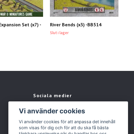
Expansion Set (x7) -
River Bends (x3) -BB514
Tra
369 
Slut i lager
Sociala medier
Facebook
Vi använder cookies
Instagram
Vi använder cookies för att anpassa det innehåll
som visas för dig och för att du ska få bästa
tänkbara upplevelse när du handlar hos oss.