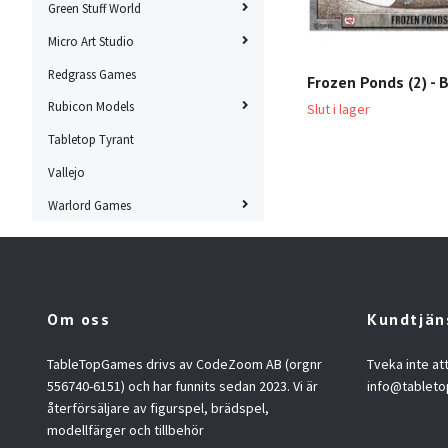
Green Stuff World
Micro Art Studio
Redgrass Games
Frozen Ponds (2) -
Rubicon Models
Slut i lager
Tabletop Tyrant
Vallejo
Warlord Games
Om oss
Kundtjän
TableTopGames drivs av CodeZoom AB (orgnr
Tveka inte at
556740-6151) och har funnits sedan 2023. Vi är
info@tablet
återförsäljare av figurspel, brädspel,
modellfärger och tillbehör