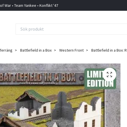
 of War • Team Yankee • Konflikt '47
Terräng
Battlefield in a Box
Western Front
Battlefield in a Box: 