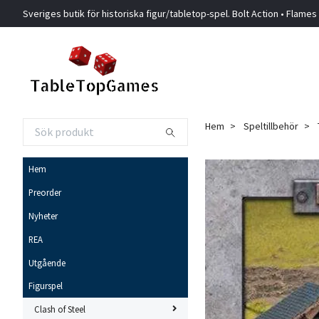
Sveriges butik för historiska figur/tabletop-spel. Bolt Action • Flames
Hem
Speltillbehör
Hem
Preorder
Nyheter
REA
Utgående
Figurspel
Clash of Steel